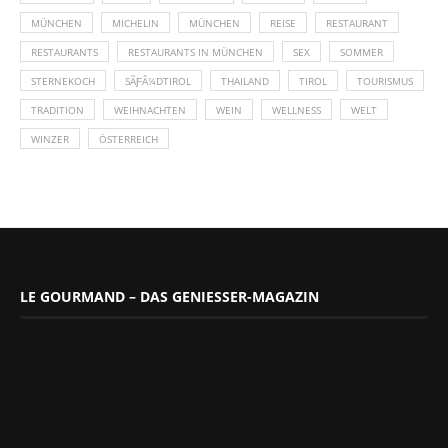
MÜNCHEN
MICHELIN
MÜNCHEN
REISE
RESTAURANT
RESTAURANTS
RESTAURANTS IN MÜNCHEN
SEX
SOMMER
STERNEKOCH
SÃƑÂ¼DTIROL
THAILAND
TIROL
TOURISMUS
TRADITION
WEIHNACHTEN
WEIN
WELLNESS
WELT
WINZER
ÖSTERREICH
LE GOURMAND – DAS GENIESSER-MAGAZIN