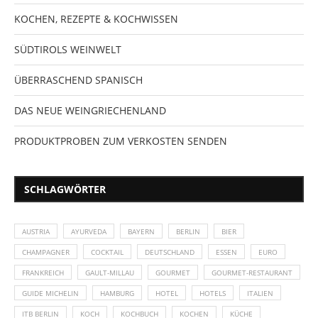
KOCHEN, REZEPTE & KOCHWISSEN
SÜDTIROLS WEINWELT
ÜBERRASCHEND SPANISCH
DAS NEUE WEINGRIECHENLAND
PRODUKTPROBEN ZUM VERKOSTEN SENDEN
SCHLAGWÖRTER
AUSTRIA
AYURVEDA
BAYERN
BERLIN
BIER
CHAMPAGNER
COCKTAIL
DEUTSCHLAND
ESSEN
EURO
FRANKREICH
GAULT-MILLAU
GOURMET
GOURMET-RESTAURANT
GUIDE MICHELIN
HAMBURG
HOTEL
HOTELS
ITALIEN
ITB BERLIN
KOCH
KOCHBUCH
KOCHEN
KÜCHE