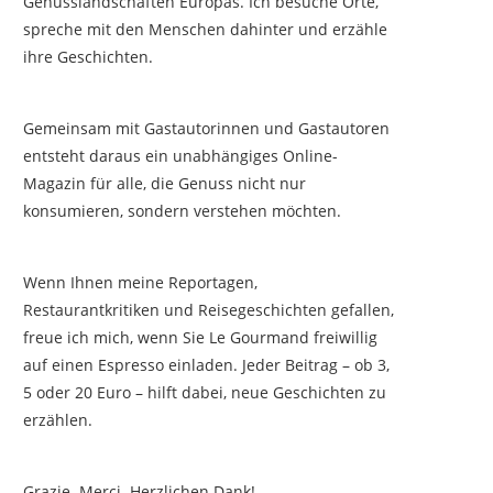
Genusslandschaften Europas. Ich besuche Orte,
spreche mit den Menschen dahinter und erzähle
ihre Geschichten.
Gemeinsam mit Gastautorinnen und Gastautoren
entsteht daraus ein unabhängiges Online-
Magazin für alle, die Genuss nicht nur
konsumieren, sondern verstehen möchten.
Wenn Ihnen meine Reportagen,
Restaurantkritiken und Reisegeschichten gefallen,
freue ich mich, wenn Sie Le Gourmand freiwillig
auf einen Espresso einladen. Jeder Beitrag – ob 3,
5 oder 20 Euro – hilft dabei, neue Geschichten zu
erzählen.
Grazie. Merci. Herzlichen Dank!