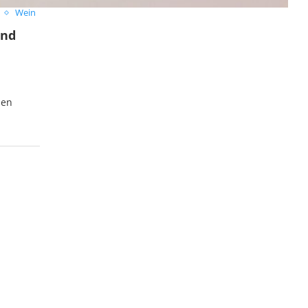
Wein
und
den