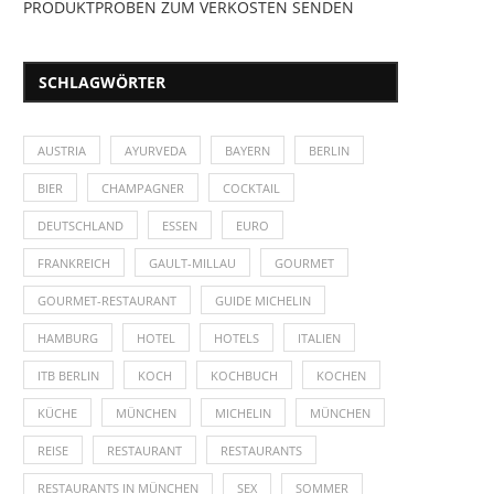
PRODUKTPROBEN ZUM VERKOSTEN SENDEN
SCHLAGWÖRTER
AUSTRIA
AYURVEDA
BAYERN
BERLIN
BIER
CHAMPAGNER
COCKTAIL
DEUTSCHLAND
ESSEN
EURO
FRANKREICH
GAULT-MILLAU
GOURMET
GOURMET-RESTAURANT
GUIDE MICHELIN
HAMBURG
HOTEL
HOTELS
ITALIEN
ITB BERLIN
KOCH
KOCHBUCH
KOCHEN
KÜCHE
MÜNCHEN
MICHELIN
MÜNCHEN
REISE
RESTAURANT
RESTAURANTS
RESTAURANTS IN MÜNCHEN
SEX
SOMMER