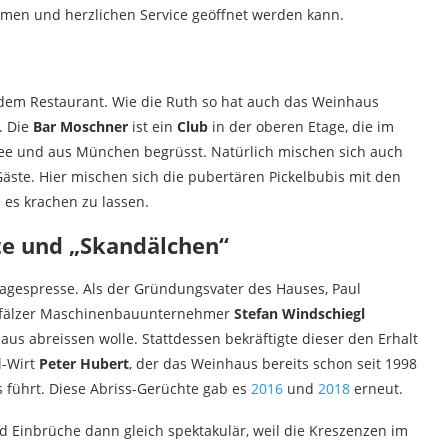
n und herzlichen Service geöffnet werden kann.
dem Restaurant. Wie die Ruth so hat auch das Weinhaus
. Die
Bar Moschner
ist ein
Club
in der oberen Etage, die im
e und aus München begrüsst. Natürlich mischen sich auch
äste. Hier mischen sich die pubertären Pickelbubis mit den
 es krachen zu lassen.
te und „Skandälchen“
agespresse. Als der Gründungsvater des Hauses, Paul
rpfälzer Maschinenbauunternehmer
Stefan Windschiegl
aus abreissen wolle. Stattdessen bekräftigte dieser den Erhalt
l-Wirt
Peter Hubert
, der das Weinhaus bereits schon seit 1998
führt. Diese Abriss-Gerüchte gab es
2016
und
2018
erneut.
d Einbrüche dann gleich spektakulär, weil die Kreszenzen im