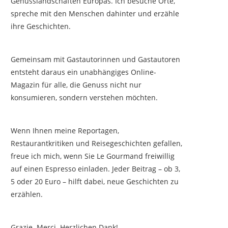
Genusslandschaften Europas. Ich besuche Orte,
spreche mit den Menschen dahinter und erzähle
ihre Geschichten.
Gemeinsam mit Gastautorinnen und Gastautoren
entsteht daraus ein unabhängiges Online-
Magazin für alle, die Genuss nicht nur
konsumieren, sondern verstehen möchten.
Wenn Ihnen meine Reportagen,
Restaurantkritiken und Reisegeschichten gefallen,
freue ich mich, wenn Sie Le Gourmand freiwillig
auf einen Espresso einladen. Jeder Beitrag – ob 3,
5 oder 20 Euro – hilft dabei, neue Geschichten zu
erzählen.
Grazie. Merci. Herzlichen Dank!