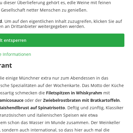
u dieser Überlieferung gehört es, edle Weine mit feinen
n Gesellschaft netter Menschen zu genießen.
d
. Um auf den eigentlichen Inhalt zuzugreifen, klicken Sie auf
ten an Drittanbieter weitergegeben werden.
lt entsperren
e Informationen
rant
r die einige Münchner extra nur zum Abendessen in das
sche Spezialitäten auf der Wochenkarte. Das Motto der Küche
rossartig schmecken die
Filetspitzen in Whiskyrahm
mit
samicosauce
oder der
Zwiebelrostbraten mit Bratkartoffeln
.
aishendlbrust auf Spinatrisotto
. Deftig und zünftig, Klassiker
ranzösischen und italienischen Speisen wie etwa
inem schon das Wasser im Munde zusammen. Der Weinkeller
t, sondern auch international, so dass hier auch mal die