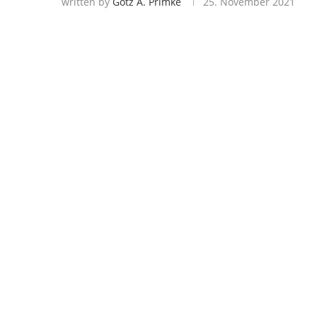
written by
Götz A. Primke
25. November 2021