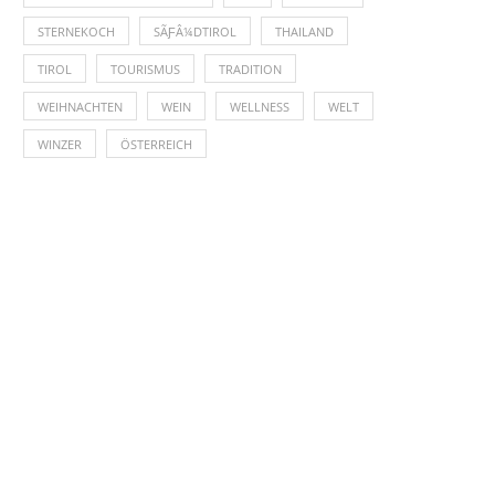
STERNEKOCH
SÃƑÂ¼DTIROL
THAILAND
TIROL
TOURISMUS
TRADITION
WEIHNACHTEN
WEIN
WELLNESS
WELT
WINZER
ÖSTERREICH