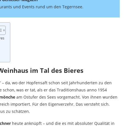
taurants und Events rund um den Tegernsee.
res
Weinhaus im Tal des Bieres
“ – da, wo der Hopfensaft schon seit Jahrhunderten zu den
 schon, was er tat, als er das Traditionshaus anno 1954
rmönche
am Ostufer des Sees vorgemacht. Von ihnen wurden
ich importiert. Für den Eigenverzehr. Das versteht sich.
aus zu schätzen.
chner
heute anknüpft – und die es mit absoluter Qualität in