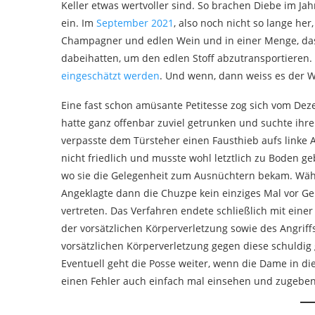
Keller etwas wertvoller sind. So brachen Diebe im Ja
ein. Im
September 2021
, also noch nicht so lange her
Champagner und edlen Wein und in einer Menge, dass 
dabeihatten, um den edlen Stoff abzutransportieren.
eingeschätzt werden
. Und wenn, dann weiss es der Wi
Eine fast schon amüsante Petitesse zog sich vom De
hatte ganz offenbar zuviel getrunken und suchte ihre
verpasste dem Türsteher einen Fausthieb aufs linke A
nicht friedlich und musste wohl letztlich zu Boden 
wo sie die Gelegenheit zum Ausnüchtern bekam. Währ
Angeklagte dann die Chuzpe kein einziges Mal vor Ge
vertreten. Das Verfahren endete schließlich mit einer
der vorsätzlichen Körperverletzung sowie des Angri
vorsätzlichen Körperverletzung gegen diese schuldi
Eventuell geht die Posse weiter, wenn die Dame in di
einen Fehler auch einfach mal einsehen und zugeben