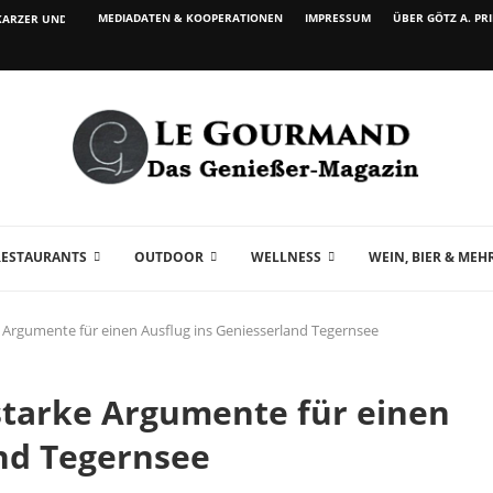
MEDIADATEN & KOOPERATIONEN
IMPRESSUM
ÜBER GÖTZ A. PR
ARZER UND WEIN...
RESTAURANTS
OUTDOOR
WELLNESS
WEIN, BIER & MEH
Argumente für einen Ausflug ins Geniesserland Tegernsee
tarke Argumente für einen
and Tegernsee