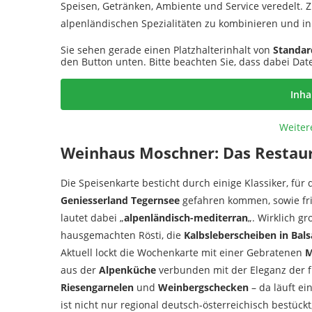
Speisen, Getränken, Ambiente und Service veredelt. Z
alpenländischen Spezialitäten zu kombinieren und i
Sie sehen gerade einen Platzhalterinhalt von
Standar
den Button unten. Bitte beachten Sie, dass dabei Da
Inha
Weiter
Weinhaus Moschner: Das Restau
Die Speisenkarte besticht durch einige Klassiker, fü
Geniesserland Tegernsee
gefahren kommen, sowie fri
lautet dabei „
alpenländisch-mediterran
„. Wirklich g
hausgemachten Rösti, die
Kalbsleberscheiben in Bal
Aktuell lockt die Wochenkarte mit einer Gebratenen
M
aus der
Alpenküche
verbunden mit der Eleganz der f
Riesengarnelen
und
Weinbergschecken
– da läuft e
ist nicht nur regional deutsch-österreichisch bestück