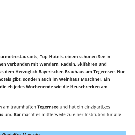
 Gourmetrestaurants, Top-Hotels, einem schönen See in
ischen verbunden mit Wandern, Radeln, Skifahren und
l aus dem Herzoglich Bayerischen Brauhaus am Tegernsee. Nur
shotels gibt, sondern auch im Weinhaus Moschner. Ein
, die eh jedes Wochenende wie die Heuschrecken am
n
am traumhaften
Tegernsee
und hat ein einzigartiges
us
und
Bar
macht es mittlerweile zu einer Institution für alle
s Genießer-Magazin