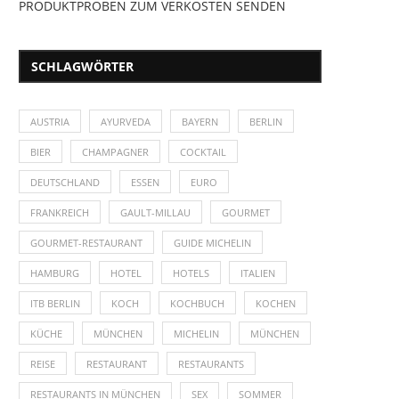
PRODUKTPROBEN ZUM VERKOSTEN SENDEN
SCHLAGWÖRTER
AUSTRIA
AYURVEDA
BAYERN
BERLIN
BIER
CHAMPAGNER
COCKTAIL
DEUTSCHLAND
ESSEN
EURO
FRANKREICH
GAULT-MILLAU
GOURMET
GOURMET-RESTAURANT
GUIDE MICHELIN
HAMBURG
HOTEL
HOTELS
ITALIEN
ITB BERLIN
KOCH
KOCHBUCH
KOCHEN
KÜCHE
MÜNCHEN
MICHELIN
MÜNCHEN
REISE
RESTAURANT
RESTAURANTS
RESTAURANTS IN MÜNCHEN
SEX
SOMMER