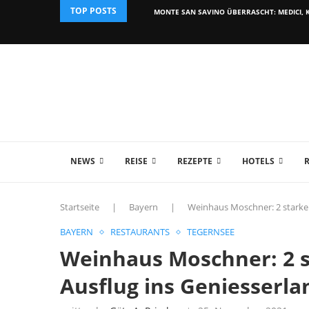
TOP POSTS
MONTE SAN SAVINO ÜBERRASCHT: MEDICI, K
NEWS
REISE
REZEPTE
HOTELS
Startseite
|
Bayern
|
Weinhaus Moschner: 2 starke 
BAYERN
RESTAURANTS
TEGERNSEE
Weinhaus Moschner: 2 s
Ausflug ins Geniesserl