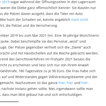
hr
2019
sogar während der Öffnungszeiten in den Lagerraum
, waren die Diebe ganz offensichtlich Kenner: Sie klauten nur
die Polizei davon ausgeht, dass die Täter ein Auto
 Wie hoch der Schaden sei, konnte angeblich
noch nicht
rt, die Polizei und die Versicherung.
zember 2019 bis zum Mai 2021 hin. Eine 36-jährige Münchnerin
 Jacke. Dabei beschimpfte sie das Personal „wüst“ und
uge. Der Polizei gegenüber verhielt sich die „Dame“ auch
gebracht und mit Handschellen auf die Wache gebracht werden,
end des Gerichtsverfahren im Frühjahr 2021 besass die
richt zu erscheinen und liess sich nur von ihrem Anwalt
 Geldstrafe, 180 Tagessätze zu je 90 Euro. Die Frau habe sich
ffs auf und Widerstandes gegen Vollstreckungsbeamte und der
g gemacht. Nachzulesen ist das ganze
hier
,
hier
und
hier
.
e nächste Instanz gehen sollte. Mei, irgendwann sollte man
, dass man Mist gebaut hat und sich entschuldigen.