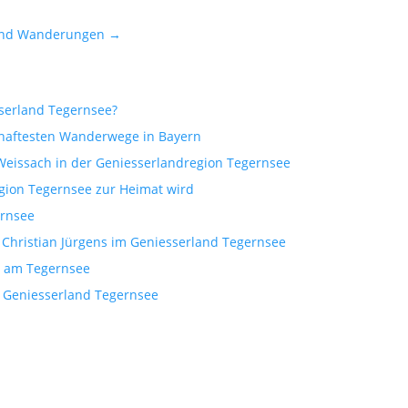
s und Wanderungen →
sserland Tegernsee?
mhaftesten Wanderwege in Bayern
 Weissach in der Geniesserlandregion Tegernsee
egion Tegernsee zur Heimat wird
ernsee
 Christian Jürgens im Geniesserland Tegernsee
t am Tegernsee
m Geniesserland Tegernsee