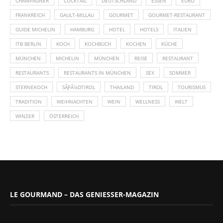
CHAMPAGNER
COCKTAIL
DEUTSCHLAND
ESSEN
EURO
FRANKREICH
GAULT-MILLAU
GOURMET
GOURMET-RESTAURANT
GUIDE MICHELIN
HAMBURG
HOTEL
HOTELS
ITALIEN
ITB BERLIN
KOCH
KOCHBUCH
KOCHEN
KÜCHE
MÜNCHEN
MICHELIN
MÜNCHEN
REISE
RESTAURANT
RESTAURANTS
RESTAURANTS IN MÜNCHEN
SEX
SOMMER
STERNEKOCH
SÃƑÂ¼DTIROL
THAILAND
TIROL
TOURISMUS
TRADITION
WEIHNACHTEN
WEIN
WELLNESS
WELT
WINZER
ÖSTERREICH
LE GOURMAND – DAS GENIESSER-MAGAZIN