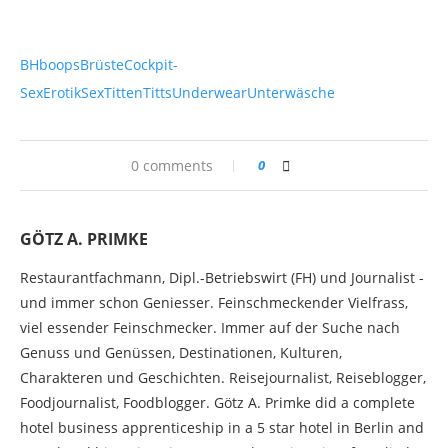
BH
boops
Brüste
Cockpit-
Sex
Erotik
Sex
Titten
Titts
Underwear
Unterwäsche
0 comments
0
GÖTZ A. PRIMKE
Restaurantfachmann, Dipl.-Betriebswirt (FH) und Journalist -
und immer schon Geniesser. Feinschmeckender Vielfrass,
viel essender Feinschmecker. Immer auf der Suche nach
Genuss und Genüssen, Destinationen, Kulturen,
Charakteren und Geschichten. Reisejournalist, Reiseblogger,
Foodjournalist, Foodblogger. Götz A. Primke did a complete
hotel business apprenticeship in a 5 star hotel in Berlin and