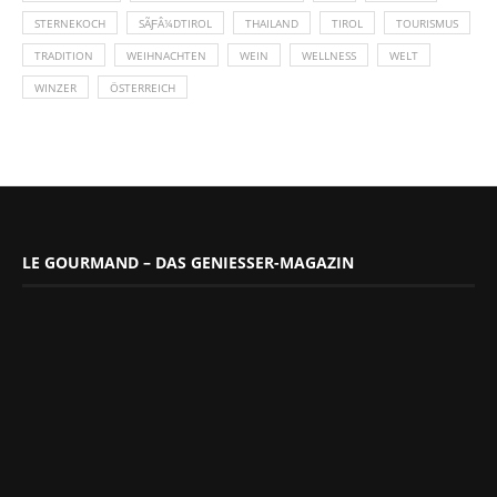
STERNEKOCH
SÃƑÂ¼DTIROL
THAILAND
TIROL
TOURISMUS
TRADITION
WEIHNACHTEN
WEIN
WELLNESS
WELT
WINZER
ÖSTERREICH
LE GOURMAND – DAS GENIESSER-MAGAZIN