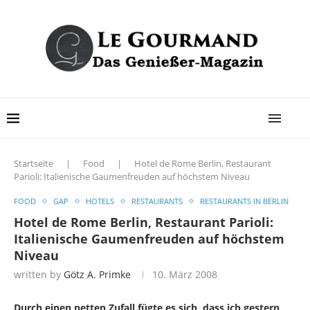
Startseite
|
Food
|
Hotel de Rome Berlin, Restaurant
Parioli: Italienische Gaumenfreuden auf höchstem Niveau
FOOD
GAP
HOTELS
RESTAURANTS
RESTAURANTS IN BERLIN
Hotel de Rome Berlin, Restaurant Parioli:
Italienische Gaumenfreuden auf höchstem
Niveau
written by
Götz A. Primke
10. März 2008
Durch einen netten Zufall fügte es sich, dass ich gestern