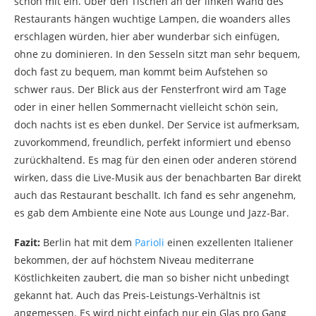
schön mit ein. Über den Tischen an der linken Wand des
Restaurants hängen wuchtige Lampen, die woanders alles
erschlagen würden, hier aber wunderbar sich einfügen,
ohne zu dominieren. In den Sesseln sitzt man sehr bequem,
doch fast zu bequem, man kommt beim Aufstehen so
schwer raus. Der Blick aus der Fensterfront wird am Tage
oder in einer hellen Sommernacht vielleicht schön sein,
doch nachts ist es eben dunkel. Der Service ist aufmerksam,
zuvorkommend, freundlich, perfekt informiert und ebenso
zurückhaltend. Es mag für den einen oder anderen störend
wirken, dass die Live-Musik aus der benachbarten Bar direkt
auch das Restaurant beschallt. Ich fand es sehr angenehm,
es gab dem Ambiente eine Note aus Lounge und Jazz-Bar.
Fazit:
Berlin hat mit dem
Parioli
einen exzellenten Italiener
bekommen, der auf höchstem Niveau mediterrane
Köstlichkeiten zaubert, die man so bisher nicht unbedingt
gekannt hat. Auch das Preis-Leistungs-Verhältnis ist
angemessen. Es wird nicht einfach nur ein Glas pro Gang