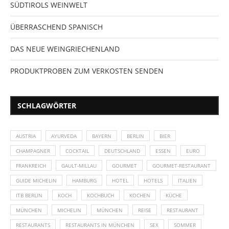
SÜDTIROLS WEINWELT
ÜBERRASCHEND SPANISCH
DAS NEUE WEINGRIECHENLAND
PRODUKTPROBEN ZUM VERKOSTEN SENDEN
SCHLAGWÖRTER
AUSTRIA
AYURVEDA
BAYERN
BERLIN
BIER
CHAMPAGNER
COCKTAIL
DEUTSCHLAND
ESSEN
EURO
FRANKREICH
GAULT-MILLAU
GOURMET
GOURMET-RESTAURANT
GUIDE MICHELIN
HAMBURG
HOTEL
HOTELS
ITALIEN
ITB BERLIN
KOCH
KOCHBUCH
KOCHEN
KÜCHE
MÜNCHEN
MICHELIN
MÜNCHEN
REISE
RESTAURANT
RESTAURANTS
RESTAURANTS IN MÜNCHEN
SEX
SOMMER