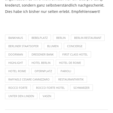
kredenzt, sondern ganz selbstverständlich nachgeschenkt.
Dies habe ich bisher nur selten erlebt. Empfehlenswert!
BANKHAUS
BEBELPLATZ
BERLIN
BERLIN RESTAURANT
BERLINER STAATSOPER
BLUMEN
CONCIERGE
DOORMAN
DRESDNER BANK
FIRST CLASS HOTEL
HIGHLIGHT
HOTEL BERLIN
HOTEL DE ROME
HOTEL ROME
OPERNPLATZ
PARIOLI
RAFFAELE CESARE CANNIZZARO
RESTAURANTKRITIK
ROCCO FORTE
ROCCO FORTE HOTEL
SCHWARZER
UNTER DEN LINDEN
VASEN