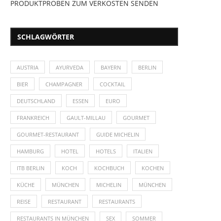
PRODUKTPROBEN ZUM VERKOSTEN SENDEN
SCHLAGWÖRTER
AUSTRIA
AYURVEDA
BAYERN
BERLIN
BIER
CHAMPAGNER
COCKTAIL
DEUTSCHLAND
ESSEN
EURO
FRANKREICH
GAULT-MILLAU
GOURMET
GOURMET-RESTAURANT
GUIDE MICHELIN
HAMBURG
HOTEL
HOTELS
ITALIEN
ITB BERLIN
KOCH
KOCHBUCH
KOCHEN
KÜCHE
MÜNCHEN
MICHELIN
MÜNCHEN
REISE
RESTAURANT
RESTAURANTS
RESTAURANTS IN MÜNCHEN
SEX
SOMMER