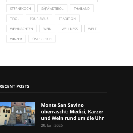
STERNEKOCH
SÃƑÂ¼DTIROL
THAILAND
TIROL
TOURISMUS
TRADITION
WEIHNACHTEN
WEIN
WELLNESS
WELT
WINZER
ÖSTERREICH
RECENT POSTS
Monte San Savino
überrascht: Medici, Karzer
und Wein rund um die Uhr
29. Juni 2026