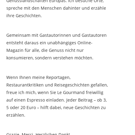
Genusslandschaften Europas. Ich besuche Orte,
spreche mit den Menschen dahinter und erzähle
ihre Geschichten.
Gemeinsam mit Gastautorinnen und Gastautoren
entsteht daraus ein unabhängiges Online-
Magazin für alle, die Genuss nicht nur
konsumieren, sondern verstehen möchten.
Wenn Ihnen meine Reportagen,
Restaurantkritiken und Reisegeschichten gefallen,
freue ich mich, wenn Sie Le Gourmand freiwillig
auf einen Espresso einladen. Jeder Beitrag – ob 3,
5 oder 20 Euro – hilft dabei, neue Geschichten zu
erzählen.
Grazie. Merci. Herzlichen Dank!