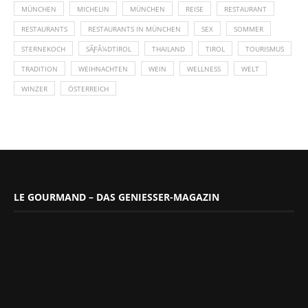
MÜNCHEN
MICHELIN
MÜNCHEN
REISE
RESTAURANT
RESTAURANTS
RESTAURANTS IN MÜNCHEN
SEX
SOMMER
STERNEKOCH
SÃƑÂ¼DTIROL
THAILAND
TIROL
TOURISMUS
TRADITION
WEIHNACHTEN
WEIN
WELLNESS
WELT
WINZER
ÖSTERREICH
LE GOURMAND – DAS GENIESSER-MAGAZIN