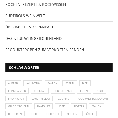
KOCHEN, REZEPTE & KOCHWISSEN
SÜDTIROLS WEINWELT
ÜBERRASCHEND SPANISCH
DAS NEUE WEINGRIECHENLAND
PRODUKTPROBEN ZUM VERKOSTEN SENDEN
SCHLAGWÖRTER
AUSTRIA
AYURVEDA
BAYERN
BERLIN
BIER
CHAMPAGNER
COCKTAIL
DEUTSCHLAND
ESSEN
EURO
FRANKREICH
GAULT-MILLAU
GOURMET
GOURMET-RESTAURANT
GUIDE MICHELIN
HAMBURG
HOTEL
HOTELS
ITALIEN
ITB BERLIN
KOCH
KOCHBUCH
KOCHEN
KÜCHE