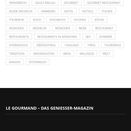
FRANKREICH
GAULT-MILLAU
GOURMET
GOURMET-RESTAURANT
GUIDE MICHELIN
HAMBURG
HOTEL
HOTELS
ITALIEN
ITB BERLIN
KOCH
KOCHBUCH
KOCHEN
KÜCHE
MÜNCHEN
MICHELIN
MÜNCHEN
REISE
RESTAURANT
RESTAURANTS
RESTAURANTS IN MÜNCHEN
SEX
SOMMER
STERNEKOCH
SÃƑÂ¼DTIROL
THAILAND
TIROL
TOURISMUS
TRADITION
WEIHNACHTEN
WEIN
WELLNESS
WELT
WINZER
ÖSTERREICH
LE GOURMAND – DAS GENIESSER-MAGAZIN