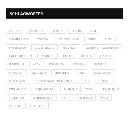
SCHLAGWÖRTER
AUSTRIA
AYURVEDA
BAYERN
BERLIN
BIER
CHAMPAGNER
COCKTAIL
DEUTSCHLAND
ESSEN
EURO
FRANKREICH
GAULT-MILLAU
GOURMET
GOURMET-RESTAURANT
GUIDE MICHELIN
HAMBURG
HOTEL
HOTELS
ITALIEN
ITB BERLIN
KOCH
KOCHBUCH
KOCHEN
KÜCHE
MÜNCHEN
MICHELIN
MÜNCHEN
REISE
RESTAURANT
RESTAURANTS
RESTAURANTS IN MÜNCHEN
SEX
SOMMER
STERNEKOCH
SÃƑÂ¼DTIROL
THAILAND
TIROL
TOURISMUS
TRADITION
WEIHNACHTEN
WEIN
WELLNESS
WELT
WINZER
ÖSTERREICH