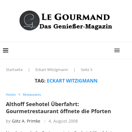
Startseite
|
Eckart Witzigmann
|
Seite 3
TAG:
ECKART WITZIGMANN
Hotels
Restaurants
Althoff Seehotel Überfahrt:
Gourmetrestaurant öffnete die Pforten
by
Götz A. Primke
4. August 2008