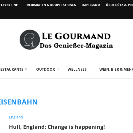
MEDIADATEN & KOOPERATIONEN
IMPRESSUM
ÜBER GÖTZ A. PR
ARZER UND WEIN...
RESTAURANTS
OUTDOOR
WELLNESS
WEIN, BIER & MEH
EISENBAHN
England
Hull, England: Change is happening!