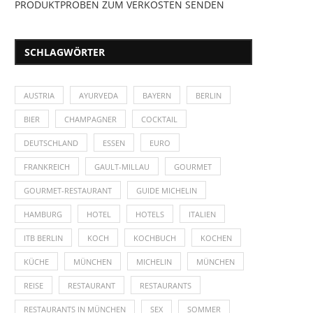
PRODUKTPROBEN ZUM VERKOSTEN SENDEN
SCHLAGWÖRTER
AUSTRIA
AYURVEDA
BAYERN
BERLIN
BIER
CHAMPAGNER
COCKTAIL
DEUTSCHLAND
ESSEN
EURO
FRANKREICH
GAULT-MILLAU
GOURMET
GOURMET-RESTAURANT
GUIDE MICHELIN
HAMBURG
HOTEL
HOTELS
ITALIEN
ITB BERLIN
KOCH
KOCHBUCH
KOCHEN
KÜCHE
MÜNCHEN
MICHELIN
MÜNCHEN
REISE
RESTAURANT
RESTAURANTS
RESTAURANTS IN MÜNCHEN
SEX
SOMMER