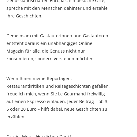
Genusslandschaften Europas. Ich besuche Orte,
spreche mit den Menschen dahinter und erzähle
ihre Geschichten.
Gemeinsam mit Gastautorinnen und Gastautoren
entsteht daraus ein unabhängiges Online-
Magazin für alle, die Genuss nicht nur
konsumieren, sondern verstehen möchten.
Wenn Ihnen meine Reportagen,
Restaurantkritiken und Reisegeschichten gefallen,
freue ich mich, wenn Sie Le Gourmand freiwillig
auf einen Espresso einladen. Jeder Beitrag – ob 3,
5 oder 20 Euro – hilft dabei, neue Geschichten zu
erzählen.
Grazie. Merci. Herzlichen Dank!