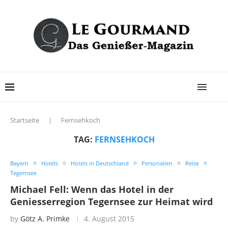
Startseite
|
Fernsehkoch
TAG:
FERNSEHKOCH
Bayern
Hotels
Hotels in Deutschland
Personalien
Reise
Tegernsee
Michael Fell: Wenn das Hotel in der
Geniesserregion Tegernsee zur Heimat wird
by
Götz A. Primke
4. August 2015