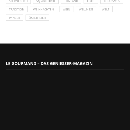
STERNEKOCH
SÃƑÂ¼DTIROL
THAILAND
TIROL
TOURISMUS
TRADITION
WEIHNACHTEN
WEIN
WELLNESS
WELT
WINZER
ÖSTERREICH
LE GOURMAND – DAS GENIESSER-MAGAZIN