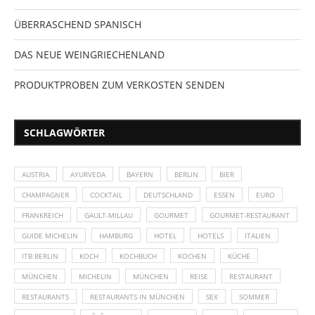
ÜBERRASCHEND SPANISCH
DAS NEUE WEINGRIECHENLAND
PRODUKTPROBEN ZUM VERKOSTEN SENDEN
SCHLAGWÖRTER
AUSTRIA
AYURVEDA
BAYERN
BERLIN
BIER
CHAMPAGNER
COCKTAIL
DEUTSCHLAND
ESSEN
EURO
FRANKREICH
GAULT-MILLAU
GOURMET
GOURMET-RESTAURANT
GUIDE MICHELIN
HAMBURG
HOTEL
HOTELS
ITALIEN
ITB BERLIN
KOCH
KOCHBUCH
KOCHEN
KÜCHE
MÜNCHEN
MICHELIN
MÜNCHEN
REISE
RESTAURANT
RESTAURANTS
RESTAURANTS IN MÜNCHEN
SEX
SOMMER