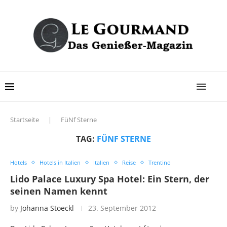
Startseite
|
FüNf Sterne
TAG:
FÜNF STERNE
Hotels
Hotels in Italien
Italien
Reise
Trentino
Lido Palace Luxury Spa Hotel: Ein Stern, der
seinen Namen kennt
by
Johanna Stoeckl
23. September 2012