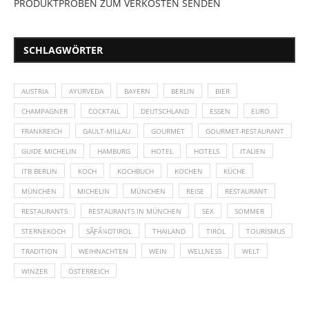
PRODUKTPROBEN ZUM VERKOSTEN SENDEN
SCHLAGWÖRTER
AUSTRIA
AYURVEDA
BAYERN
BERLIN
BIER
CHAMPAGNER
COCKTAIL
DEUTSCHLAND
ESSEN
EURO
FRANKREICH
GAULT-MILLAU
GOURMET
GOURMET-RESTAURANT
GUIDE MICHELIN
HAMBURG
HOTEL
HOTELS
ITALIEN
ITB BERLIN
KOCH
KOCHBUCH
KOCHEN
KÜCHE
MÜNCHEN
MICHELIN
MÜNCHEN
REISE
RESTAURANT
RESTAURANTS
RESTAURANTS IN MÜNCHEN
SEX
SOMMER
STERNEKOCH
SÃƑÂ¼DTIROL
THAILAND
TIROL
TOURISMUS
TRADITION
WEIHNACHTEN
WEIN
WELLNESS
WELT
WINZER
ÖSTERREICH