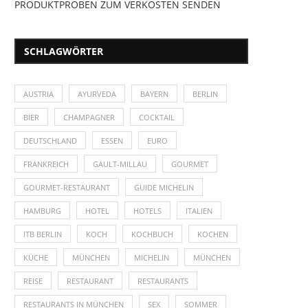
PRODUKTPROBEN ZUM VERKOSTEN SENDEN
SCHLAGWÖRTER
AUSTRIA
AYURVEDA
BAYERN
BERLIN
BIER
CHAMPAGNER
COCKTAIL
DEUTSCHLAND
ESSEN
EURO
FRANKREICH
GAULT-MILLAU
GOURMET
GOURMET-RESTAURANT
GUIDE MICHELIN
HAMBURG
HOTEL
HOTELS
ITALIEN
ITB BERLIN
KOCH
KOCHBUCH
KOCHEN
KÜCHE
MÜNCHEN
MICHELIN
MÜNCHEN
REISE
RESTAURANT
RESTAURANTS
RESTAURANTS IN MÜNCHEN
SEX
SOMMER