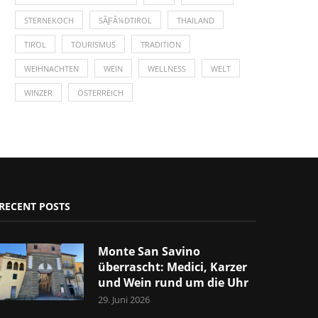
STERNEKOCH
SÃƑÂ¼DTIROL
THAILAND
TIROL
TOURISMUS
TRADITION
WEIHNACHTEN
WEIN
WELLNESS
WELT
WINZER
ÖSTERREICH
RECENT POSTS
Monte San Savino
überrascht: Medici, Karzer
und Wein rund um die Uhr
29. Juni 2026