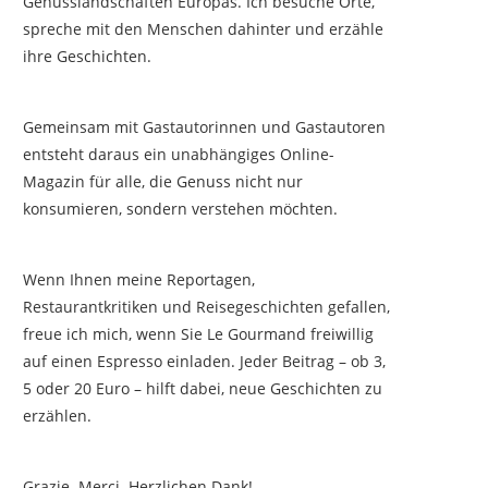
Genusslandschaften Europas. Ich besuche Orte,
spreche mit den Menschen dahinter und erzähle
ihre Geschichten.
Gemeinsam mit Gastautorinnen und Gastautoren
entsteht daraus ein unabhängiges Online-
Magazin für alle, die Genuss nicht nur
konsumieren, sondern verstehen möchten.
Wenn Ihnen meine Reportagen,
Restaurantkritiken und Reisegeschichten gefallen,
freue ich mich, wenn Sie Le Gourmand freiwillig
auf einen Espresso einladen. Jeder Beitrag – ob 3,
5 oder 20 Euro – hilft dabei, neue Geschichten zu
erzählen.
Grazie. Merci. Herzlichen Dank!