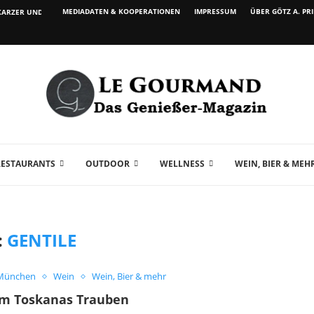
MEDIADATEN & KOOPERATIONEN
IMPRESSUM
ÜBER GÖTZ A. PR
ARZER UND WEIN...
RESTAURANTS
OUTDOOR
WELLNESS
WEIN, BIER & MEH
:
GENTILE
 München
Wein
Wein, Bier & mehr
um Toskanas Trauben