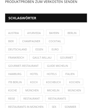
PRODUKTPROBEN ZUM VERKOSTEN SENDEN
SCHLAGWÖRTER
AUSTRIA
AYURVEDA
BAYERN
BERLIN
BIER
CHAMPAGNER
COCKTAIL
DEUTSCHLAND
ESSEN
EURO
FRANKREICH
GAULT-MILLAU
GOURMET
GOURMET-RESTAURANT
GUIDE MICHELIN
HAMBURG
HOTEL
HOTELS
ITALIEN
ITB BERLIN
KOCH
KOCHBUCH
KOCHEN
KÜCHE
MÜNCHEN
MICHELIN
MÜNCHEN
REISE
RESTAURANT
RESTAURANTS
RESTAURANTS IN MÜNCHEN
SEX
SOMMER