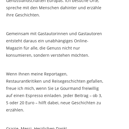
Genusslandschaften Europas. Ich besuche Orte,
spreche mit den Menschen dahinter und erzähle
ihre Geschichten.
Gemeinsam mit Gastautorinnen und Gastautoren
entsteht daraus ein unabhängiges Online-
Magazin für alle, die Genuss nicht nur
konsumieren, sondern verstehen möchten.
Wenn Ihnen meine Reportagen,
Restaurantkritiken und Reisegeschichten gefallen,
freue ich mich, wenn Sie Le Gourmand freiwillig
auf einen Espresso einladen. Jeder Beitrag – ob 3,
5 oder 20 Euro – hilft dabei, neue Geschichten zu
erzählen.
Grazie. Merci. Herzlichen Dank!