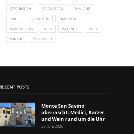
STERNEKOCH
SÃƑÂ¼DTIROL
THAILAND
TIROL
TOURISMUS
TRADITION
WEIHNACHTEN
WEIN
WELLNESS
WELT
WINZER
ÖSTERREICH
RECENT POSTS
Monte San Savino
überrascht: Medici, Karzer
und Wein rund um die Uhr
29. Juni 2026