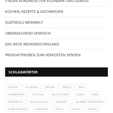
ITALIEN RUNDREISE FÜR KULINARIK UND GENUSS
KOCHEN, REZEPTE & KOCHWISSEN
SÜDTIROLS WEINWELT
ÜBERRASCHEND SPANISCH
DAS NEUE WEINGRIECHENLAND
PRODUKTPROBEN ZUM VERKOSTEN SENDEN
SCHLAGWÖRTER
AUSTRIA
AYURVEDA
BAYERN
BERLIN
BIER
CHAMPAGNER
COCKTAIL
DEUTSCHLAND
ESSEN
EURO
FRANKREICH
GAULT-MILLAU
GOURMET
GOURMET-RESTAURANT
GUIDE MICHELIN
HAMBURG
HOTEL
HOTELS
ITALIEN