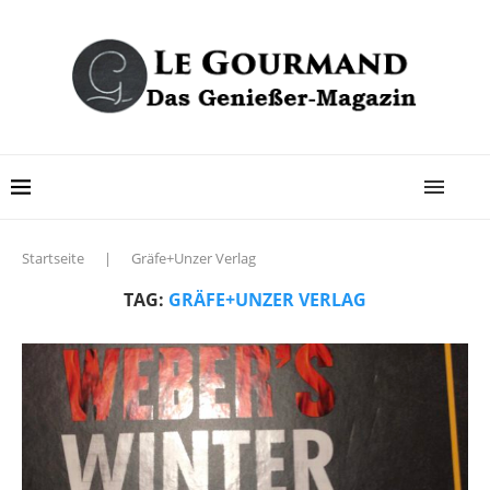
Startseite
|
Gräfe+Unzer Verlag
TAG:
GRÄFE+UNZER VERLAG