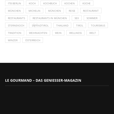
ITB BERLIN
KOCH
KOCHBUCH
KOCHEN
KÜCHE
MÜNCHEN
MICHELIN
MÜNCHEN
REISE
RESTAURANT
RESTAURANTS
RESTAURANTS IN MÜNCHEN
SEX
SOMMER
STERNEKOCH
SÃƑÂ¼DTIROL
THAILAND
TIROL
TOURISMUS
TRADITION
WEIHNACHTEN
WEIN
WELLNESS
WELT
WINZER
ÖSTERREICH
LE GOURMAND – DAS GENIESSER-MAGAZIN