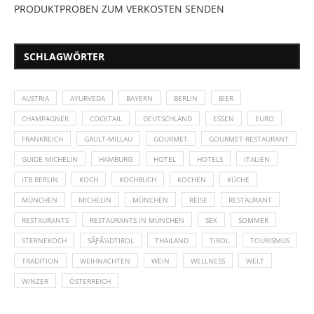
PRODUKTPROBEN ZUM VERKOSTEN SENDEN
SCHLAGWÖRTER
AUSTRIA
AYURVEDA
BAYERN
BERLIN
BIER
CHAMPAGNER
COCKTAIL
DEUTSCHLAND
ESSEN
EURO
FRANKREICH
GAULT-MILLAU
GOURMET
GOURMET-RESTAURANT
GUIDE MICHELIN
HAMBURG
HOTEL
HOTELS
ITALIEN
ITB BERLIN
KOCH
KOCHBUCH
KOCHEN
KÜCHE
MÜNCHEN
MICHELIN
MÜNCHEN
REISE
RESTAURANT
RESTAURANTS
RESTAURANTS IN MÜNCHEN
SEX
SOMMER
STERNEKOCH
SÃƑÂ¼DTIROL
THAILAND
TIROL
TOURISMUS
TRADITION
WEIHNACHTEN
WEIN
WELLNESS
WELT
WINZER
ÖSTERREICH