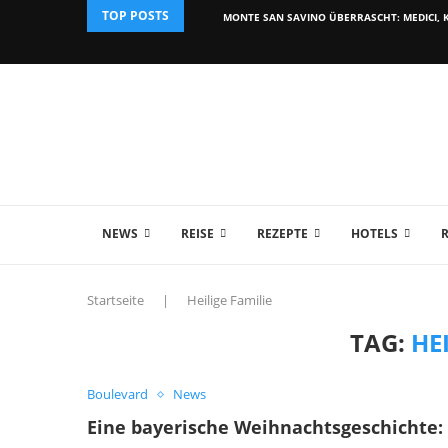
TOP POSTS
MONTE SAN SAVINO ÜBERRASCHT: MEDICI, K
NEWS
REISE
REZEPTE
HOTELS
Startseite
|
Heilige Familie
TAG:
HE
Boulevard
News
Eine bayerische Weihnachtsgeschichte: I