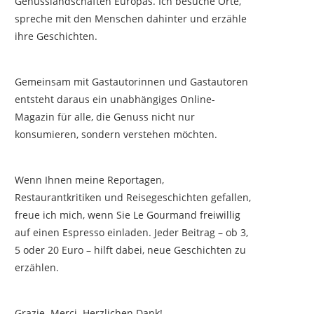
Genusslandschaften Europas. Ich besuche Orte,
spreche mit den Menschen dahinter und erzähle
ihre Geschichten.
Gemeinsam mit Gastautorinnen und Gastautoren
entsteht daraus ein unabhängiges Online-
Magazin für alle, die Genuss nicht nur
konsumieren, sondern verstehen möchten.
Wenn Ihnen meine Reportagen,
Restaurantkritiken und Reisegeschichten gefallen,
freue ich mich, wenn Sie Le Gourmand freiwillig
auf einen Espresso einladen. Jeder Beitrag – ob 3,
5 oder 20 Euro – hilft dabei, neue Geschichten zu
erzählen.
Grazie. Merci. Herzlichen Dank!