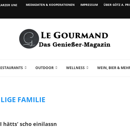
MEDIADATEN & KOOPERATIONEN
IMPRESSUM
ÜBER GÖTZ A. PR
ARZER UND WEIN...
RESTAURANTS
OUTDOOR
WELLNESS
WEIN, BIER & MEH
ILIGE FAMILIE
 hätts‘ scho einilassn