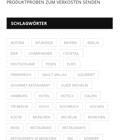
PRODUKTPROBEN ZUM VERKOSTEN SENDEN
SCHLAGWÖRTER
AUSTRIA
AYURVEDA
BAYERN
BERLIN
BIER
CHAMPAGNER
COCKTAIL
DEUTSCHLAND
ESSEN
EURO
FRANKREICH
GAULT-MILLAU
GOURMET
GOURMET-RESTAURANT
GUIDE MICHELIN
HAMBURG
HOTEL
HOTELS
ITALIEN
ITB BERLIN
KOCH
KOCHBUCH
KOCHEN
KÜCHE
MÜNCHEN
MICHELIN
MÜNCHEN
REISE
RESTAURANT
RESTAURANTS
RESTAURANTS IN MÜNCHEN
SEX
SOMMER