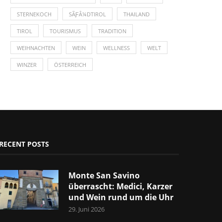
STERNEKOCH
SÃƑÂ¼DTIROL
THAILAND
TIROL
TOURISMUS
TRADITION
WEIHNACHTEN
WEIN
WELLNESS
WELT
WINZER
ÖSTERREICH
RECENT POSTS
Monte San Savino
überrascht: Medici, Karzer
und Wein rund um die Uhr
29. Juni 2026