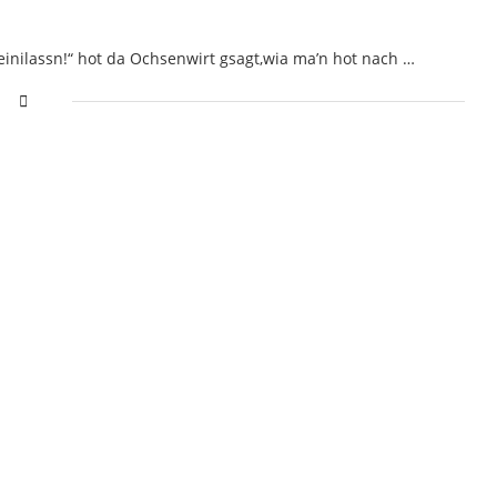
einilassn!“ hot da Ochsenwirt gsagt,wia ma’n hot nach …