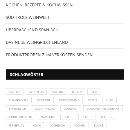
KOCHEN, REZEPTE & KOCHWISSEN
SÜDTIROLS WEINWELT
ÜBERRASCHEND SPANISCH
DAS NEUE WEINGRIECHENLAND
PRODUKTPROBEN ZUM VERKOSTEN SENDEN
SCHLAGWÖRTER
AUSTRIA
AYURVEDA
BAYERN
BERLIN
BIER
CHAMPAGNER
COCKTAIL
DEUTSCHLAND
ESSEN
EURO
FRANKREICH
GAULT-MILLAU
GOURMET
GOURMET-RESTAURANT
GUIDE MICHELIN
HAMBURG
HOTEL
HOTELS
ITALIEN
ITB BERLIN
KOCH
KOCHBUCH
KOCHEN
KÜCHE