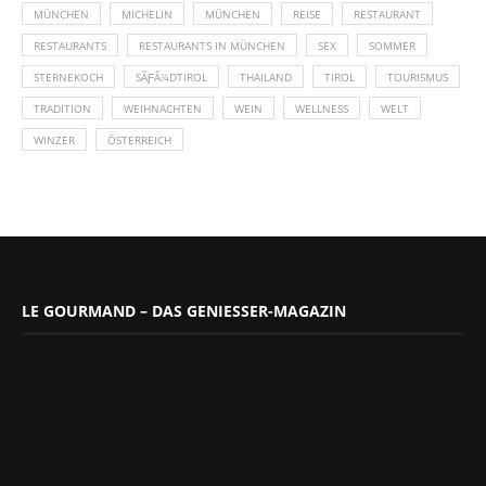
MÜNCHEN
MICHELIN
MÜNCHEN
REISE
RESTAURANT
RESTAURANTS
RESTAURANTS IN MÜNCHEN
SEX
SOMMER
STERNEKOCH
SÃƑÂ¼DTIROL
THAILAND
TIROL
TOURISMUS
TRADITION
WEIHNACHTEN
WEIN
WELLNESS
WELT
WINZER
ÖSTERREICH
LE GOURMAND – DAS GENIESSER-MAGAZIN