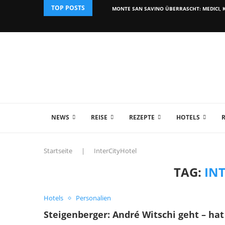
TOP POSTS
MONTE SAN SAVINO ÜBERRASCHT: MEDICI, K
NEWS
REISE
REZEPTE
HOTELS
Startseite
|
InterCityHotel
TAG:
IN
Hotels
Personalien
Steigenberger: André Witschi geht – hat