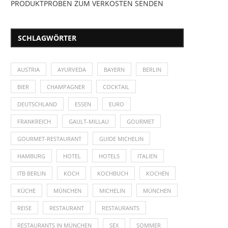
PRODUKTPROBEN ZUM VERKOSTEN SENDEN
SCHLAGWÖRTER
AUSTRIA
AYURVEDA
BAYERN
BERLIN
BIER
CHAMPAGNER
COCKTAIL
DEUTSCHLAND
ESSEN
EURO
FRANKREICH
GAULT-MILLAU
GOURMET
GOURMET-RESTAURANT
GUIDE MICHELIN
HAMBURG
HOTEL
HOTELS
ITALIEN
ITB BERLIN
KOCH
KOCHBUCH
KOCHEN
KÜCHE
MÜNCHEN
MICHELIN
MÜNCHEN
REISE
RESTAURANT
RESTAURANTS
RESTAURANTS IN MÜNCHEN
SEX
SOMMER