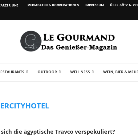
MEDIADATEN & KOOPERATIONEN
IMPRESSUM
ÜBER GÖTZ A. PR
ARZER UND WEIN...
RESTAURANTS
OUTDOOR
WELLNESS
WEIN, BIER & MEH
TERCITYHOTEL
 sich die ägyptische Travco verspekuliert?