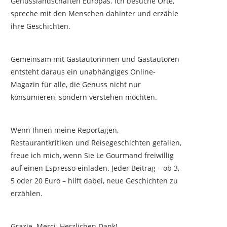
Genusslandschaften Europas. Ich besuche Orte,
spreche mit den Menschen dahinter und erzähle
ihre Geschichten.
Gemeinsam mit Gastautorinnen und Gastautoren
entsteht daraus ein unabhängiges Online-
Magazin für alle, die Genuss nicht nur
konsumieren, sondern verstehen möchten.
Wenn Ihnen meine Reportagen,
Restaurantkritiken und Reisegeschichten gefallen,
freue ich mich, wenn Sie Le Gourmand freiwillig
auf einen Espresso einladen. Jeder Beitrag – ob 3,
5 oder 20 Euro – hilft dabei, neue Geschichten zu
erzählen.
Grazie. Merci. Herzlichen Dank!