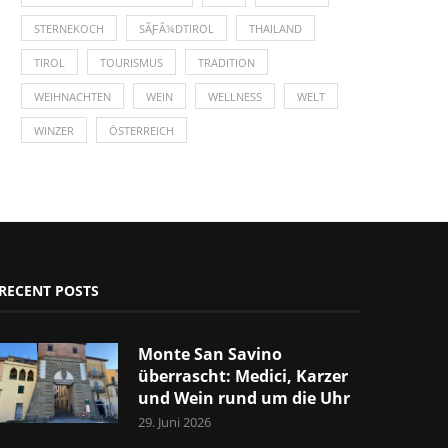
STERNEKOCH
SÃƑÂ¼DTIROL
THAILAND
TIROL
TOURISMUS
TRADITION
WEIHNACHTEN
WEIN
WELLNESS
WELT
WINZER
ÖSTERREICH
RECENT POSTS
Monte San Savino
überrascht: Medici, Karzer
und Wein rund um die Uhr
29. Juni 2026