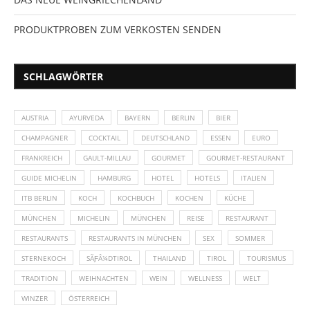
PRODUKTPROBEN ZUM VERKOSTEN SENDEN
SCHLAGWÖRTER
AUSTRIA
AYURVEDA
BAYERN
BERLIN
BIER
CHAMPAGNER
COCKTAIL
DEUTSCHLAND
ESSEN
EURO
FRANKREICH
GAULT-MILLAU
GOURMET
GOURMET-RESTAURANT
GUIDE MICHELIN
HAMBURG
HOTEL
HOTELS
ITALIEN
ITB BERLIN
KOCH
KOCHBUCH
KOCHEN
KÜCHE
MÜNCHEN
MICHELIN
MÜNCHEN
REISE
RESTAURANT
RESTAURANTS
RESTAURANTS IN MÜNCHEN
SEX
SOMMER
STERNEKOCH
SÃƑÂ¼DTIROL
THAILAND
TIROL
TOURISMUS
TRADITION
WEIHNACHTEN
WEIN
WELLNESS
WELT
WINZER
ÖSTERREICH