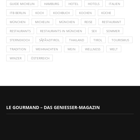
GUIDE MICHELIN
HAMBURG
HOTEL
HOTELS
ITALIEN
ITB BERLIN
KOCH
KOCHBUCH
KOCHEN
KÜCHE
MÜNCHEN
MICHELIN
MÜNCHEN
REISE
RESTAURANT
RESTAURANTS
RESTAURANTS IN MÜNCHEN
SEX
SOMMER
STERNEKOCH
SÃƑÂ¼DTIROL
THAILAND
TIROL
TOURISMUS
TRADITION
WEIHNACHTEN
WEIN
WELLNESS
WELT
WINZER
ÖSTERREICH
LE GOURMAND – DAS GENIESSER-MAGAZIN