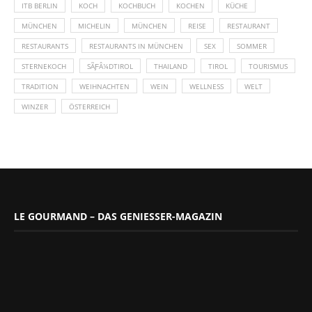
ITB BERLIN
KOCH
KOCHBUCH
KOCHEN
KÜCHE
MÜNCHEN
MICHELIN
MÜNCHEN
REISE
RESTAURANT
RESTAURANTS
RESTAURANTS IN MÜNCHEN
SEX
SOMMER
STERNEKOCH
SÃƑÂ¼DTIROL
THAILAND
TIROL
TOURISMUS
TRADITION
WEIHNACHTEN
WEIN
WELLNESS
WELT
WINZER
ÖSTERREICH
LE GOURMAND – DAS GENIESSER-MAGAZIN