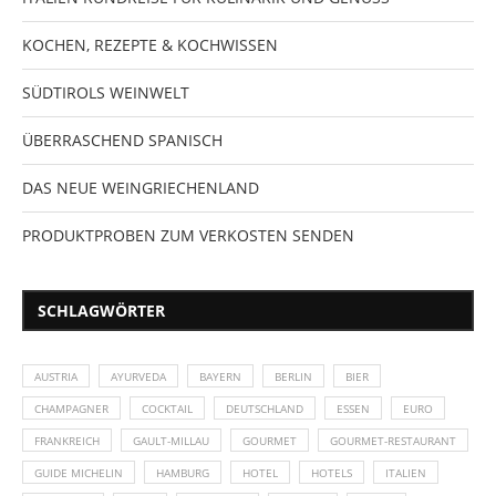
KOCHEN, REZEPTE & KOCHWISSEN
SÜDTIROLS WEINWELT
ÜBERRASCHEND SPANISCH
DAS NEUE WEINGRIECHENLAND
PRODUKTPROBEN ZUM VERKOSTEN SENDEN
SCHLAGWÖRTER
AUSTRIA
AYURVEDA
BAYERN
BERLIN
BIER
CHAMPAGNER
COCKTAIL
DEUTSCHLAND
ESSEN
EURO
FRANKREICH
GAULT-MILLAU
GOURMET
GOURMET-RESTAURANT
GUIDE MICHELIN
HAMBURG
HOTEL
HOTELS
ITALIEN