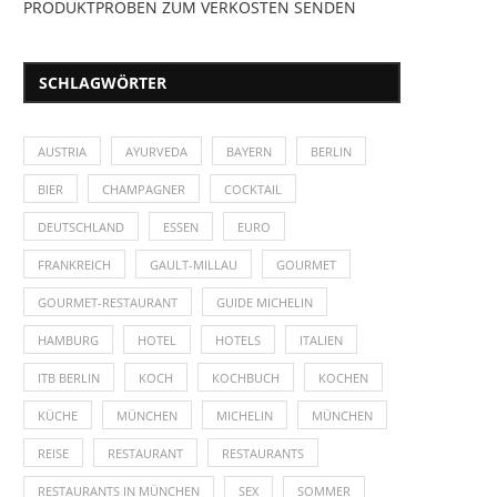
PRODUKTPROBEN ZUM VERKOSTEN SENDEN
SCHLAGWÖRTER
AUSTRIA
AYURVEDA
BAYERN
BERLIN
BIER
CHAMPAGNER
COCKTAIL
DEUTSCHLAND
ESSEN
EURO
FRANKREICH
GAULT-MILLAU
GOURMET
GOURMET-RESTAURANT
GUIDE MICHELIN
HAMBURG
HOTEL
HOTELS
ITALIEN
ITB BERLIN
KOCH
KOCHBUCH
KOCHEN
KÜCHE
MÜNCHEN
MICHELIN
MÜNCHEN
REISE
RESTAURANT
RESTAURANTS
RESTAURANTS IN MÜNCHEN
SEX
SOMMER