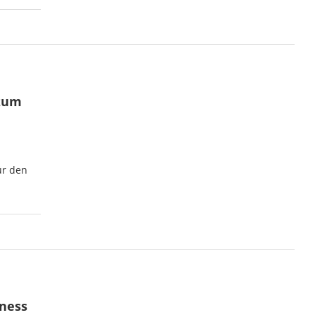
 zum
ür den
iness