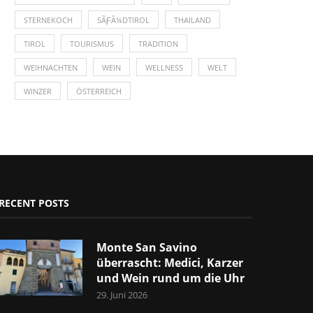
STERNEKOCH
SÃƑÂ¼DTIROL
THAILAND
TIROL
TOURISMUS
TRADITION
WEIHNACHTEN
WEIN
WELLNESS
WELT
WINZER
ÖSTERREICH
RECENT POSTS
Monte San Savino
überrascht: Medici, Karzer
und Wein rund um die Uhr
29. Juni 2026