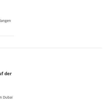
langen
uf der
in Dubai