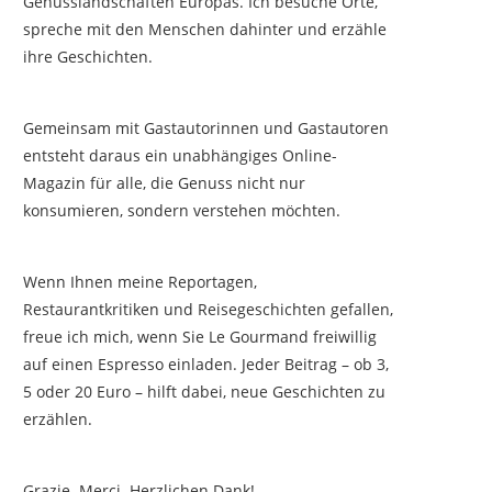
Genusslandschaften Europas. Ich besuche Orte,
spreche mit den Menschen dahinter und erzähle
ihre Geschichten.
Gemeinsam mit Gastautorinnen und Gastautoren
entsteht daraus ein unabhängiges Online-
Magazin für alle, die Genuss nicht nur
konsumieren, sondern verstehen möchten.
Wenn Ihnen meine Reportagen,
Restaurantkritiken und Reisegeschichten gefallen,
freue ich mich, wenn Sie Le Gourmand freiwillig
auf einen Espresso einladen. Jeder Beitrag – ob 3,
5 oder 20 Euro – hilft dabei, neue Geschichten zu
erzählen.
Grazie. Merci. Herzlichen Dank!