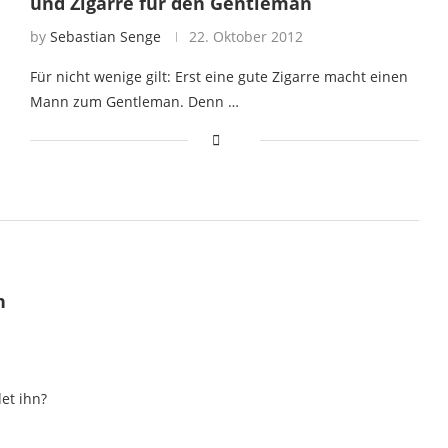
und Zigarre für den Gentleman
by
Sebastian Senge
22. Oktober 2012
Für nicht wenige gilt: Erst eine gute Zigarre macht einen
Mann zum Gentleman. Denn …
n
et ihn?