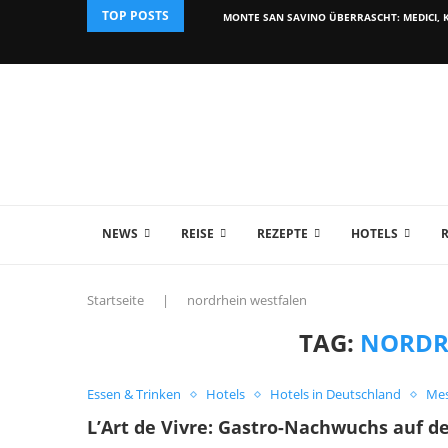
TOP POSTS
MONTE SAN SAVINO ÜBERRASCHT: MEDICI, K
NEWS
REISE
REZEPTE
HOTELS
Startseite
|
nordrhein westfalen
TAG:
NORDR
Essen & Trinken
Hotels
Hotels in Deutschland
Mes
L’Art de Vivre: Gastro-Nachwuchs auf d