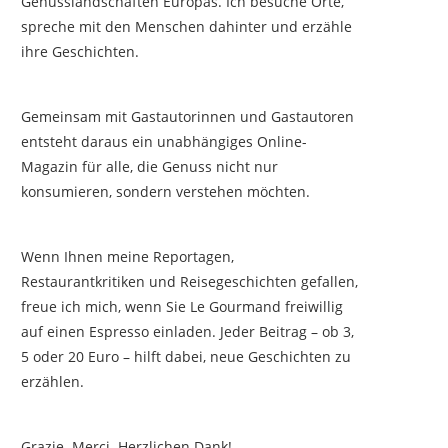
Genusslandschaften Europas. Ich besuche Orte,
spreche mit den Menschen dahinter und erzähle
ihre Geschichten.
Gemeinsam mit Gastautorinnen und Gastautoren
entsteht daraus ein unabhängiges Online-
Magazin für alle, die Genuss nicht nur
konsumieren, sondern verstehen möchten.
Wenn Ihnen meine Reportagen,
Restaurantkritiken und Reisegeschichten gefallen,
freue ich mich, wenn Sie Le Gourmand freiwillig
auf einen Espresso einladen. Jeder Beitrag – ob 3,
5 oder 20 Euro – hilft dabei, neue Geschichten zu
erzählen.
Grazie. Merci. Herzlichen Dank!