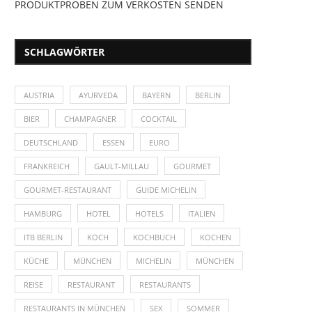
PRODUKTPROBEN ZUM VERKOSTEN SENDEN
SCHLAGWÖRTER
AUSTRIA
AYURVEDA
BAYERN
BERLIN
BIER
CHAMPAGNER
COCKTAIL
DEUTSCHLAND
ESSEN
EURO
FRANKREICH
GAULT-MILLAU
GOURMET
GOURMET-RESTAURANT
GUIDE MICHELIN
HAMBURG
HOTEL
HOTELS
ITALIEN
ITB BERLIN
KOCH
KOCHBUCH
KOCHEN
KÜCHE
MÜNCHEN
MICHELIN
MÜNCHEN
REISE
RESTAURANT
RESTAURANTS
RESTAURANTS IN MÜNCHEN
SEX
SOMMER