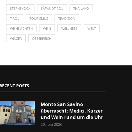
STERNEKOCH
SÃƑÂ¼DTIROL
THAILAND
TIROL
TOURISMUS
TRADITION
WEIHNACHTEN
WEIN
WELLNESS
WELT
WINZER
ÖSTERREICH
RECENT POSTS
Monte San Savino
überrascht: Medici, Karzer
und Wein rund um die Uhr
29. Juni 2026