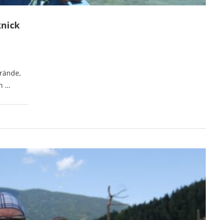
knick
rände,
ch …