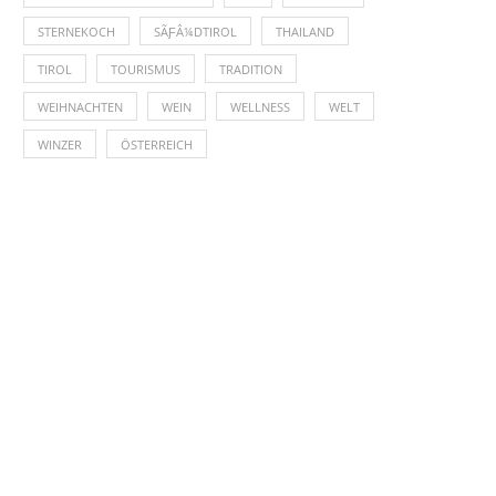
STERNEKOCH
SÃƑÂ¼DTIROL
THAILAND
TIROL
TOURISMUS
TRADITION
WEIHNACHTEN
WEIN
WELLNESS
WELT
WINZER
ÖSTERREICH