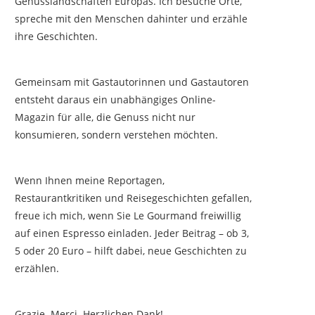
Genusslandschaften Europas. Ich besuche Orte,
spreche mit den Menschen dahinter und erzähle
ihre Geschichten.
Gemeinsam mit Gastautorinnen und Gastautoren
entsteht daraus ein unabhängiges Online-
Magazin für alle, die Genuss nicht nur
konsumieren, sondern verstehen möchten.
Wenn Ihnen meine Reportagen,
Restaurantkritiken und Reisegeschichten gefallen,
freue ich mich, wenn Sie Le Gourmand freiwillig
auf einen Espresso einladen. Jeder Beitrag – ob 3,
5 oder 20 Euro – hilft dabei, neue Geschichten zu
erzählen.
Grazie. Merci. Herzlichen Dank!