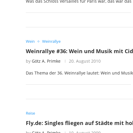
Was das Schloss Versailles für Paris war, das war das
Wein
Weinrallye
Weinrallye #36: Wein und Musik mit Cidr
by
Götz A. Primke
20. August 2010
Das Thema der 36. Weinrallye lautet: Wein und Musik
Reise
Fly.de: Singles fliegen auf Städte mit h
by
Götz A. Primke
10. August 2009