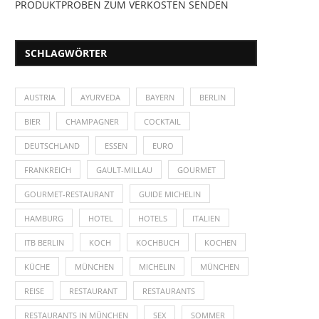
PRODUKTPROBEN ZUM VERKOSTEN SENDEN
SCHLAGWÖRTER
AUSTRIA
AYURVEDA
BAYERN
BERLIN
BIER
CHAMPAGNER
COCKTAIL
DEUTSCHLAND
ESSEN
EURO
FRANKREICH
GAULT-MILLAU
GOURMET
GOURMET-RESTAURANT
GUIDE MICHELIN
HAMBURG
HOTEL
HOTELS
ITALIEN
ITB BERLIN
KOCH
KOCHBUCH
KOCHEN
KÜCHE
MÜNCHEN
MICHELIN
MÜNCHEN
REISE
RESTAURANT
RESTAURANTS
RESTAURANTS IN MÜNCHEN
SEX
SOMMER