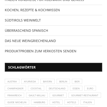
KOCHEN, REZEPTE & KOCHWISSEN
SÜDTIROLS WEINWELT
ÜBERRASCHEND SPANISCH
DAS NEUE WEINGRIECHENLAND
PRODUKTPROBEN ZUM VERKOSTEN SENDEN
SCHLAGWÖRTER
AUSTRIA
AYURVEDA
BAYERN
BERLIN
BIER
CHAMPAGNER
COCKTAIL
DEUTSCHLAND
ESSEN
EURO
FRANKREICH
GAULT-MILLAU
GOURMET
GOURMET-RESTAURANT
GUIDE MICHELIN
HAMBURG
HOTEL
HOTELS
ITALIEN