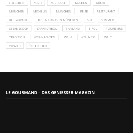
ITB BERLIN
KOCH
KOCHBUCH
KOCHEN
KÜCHE
MÜNCHEN
MICHELIN
MÜNCHEN
REISE
RESTAURANT
RESTAURANTS
RESTAURANTS IN MÜNCHEN
SEX
SOMMER
STERNEKOCH
SÃƑÂ¼DTIROL
THAILAND
TIROL
TOURISMUS
TRADITION
WEIHNACHTEN
WEIN
WELLNESS
WELT
WINZER
ÖSTERREICH
LE GOURMAND – DAS GENIESSER-MAGAZIN