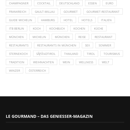
CHAMPAGNER
COCKTAIL
DEUTSCHLAND
ESSEN
EURO
FRANKREICH
GAULT-MILLAU
GOURMET
GOURMET-RESTAURANT
GUIDE MICHELIN
HAMBURG
HOTEL
HOTELS
ITALIEN
ITB BERLIN
KOCH
KOCHBUCH
KOCHEN
KÜCHE
MÜNCHEN
MICHELIN
MÜNCHEN
REISE
RESTAURANT
RESTAURANTS
RESTAURANTS IN MÜNCHEN
SEX
SOMMER
STERNEKOCH
SÃƑÂ¼DTIROL
THAILAND
TIROL
TOURISMUS
TRADITION
WEIHNACHTEN
WEIN
WELLNESS
WELT
WINZER
ÖSTERREICH
LE GOURMAND – DAS GENIESSER-MAGAZIN