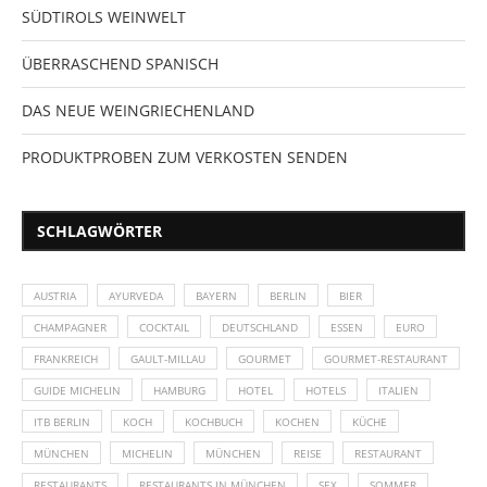
SÜDTIROLS WEINWELT
ÜBERRASCHEND SPANISCH
DAS NEUE WEINGRIECHENLAND
PRODUKTPROBEN ZUM VERKOSTEN SENDEN
SCHLAGWÖRTER
AUSTRIA
AYURVEDA
BAYERN
BERLIN
BIER
CHAMPAGNER
COCKTAIL
DEUTSCHLAND
ESSEN
EURO
FRANKREICH
GAULT-MILLAU
GOURMET
GOURMET-RESTAURANT
GUIDE MICHELIN
HAMBURG
HOTEL
HOTELS
ITALIEN
ITB BERLIN
KOCH
KOCHBUCH
KOCHEN
KÜCHE
MÜNCHEN
MICHELIN
MÜNCHEN
REISE
RESTAURANT
RESTAURANTS
RESTAURANTS IN MÜNCHEN
SEX
SOMMER