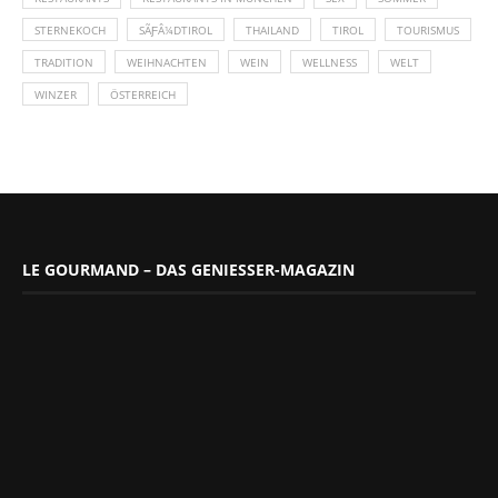
STERNEKOCH
SÃƑÂ¼DTIROL
THAILAND
TIROL
TOURISMUS
TRADITION
WEIHNACHTEN
WEIN
WELLNESS
WELT
WINZER
ÖSTERREICH
LE GOURMAND – DAS GENIESSER-MAGAZIN