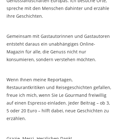
Genusslandschaften Europas. Ich besuche Orte,
spreche mit den Menschen dahinter und erzähle
ihre Geschichten.
Gemeinsam mit Gastautorinnen und Gastautoren
entsteht daraus ein unabhängiges Online-
Magazin für alle, die Genuss nicht nur
konsumieren, sondern verstehen möchten.
Wenn Ihnen meine Reportagen,
Restaurantkritiken und Reisegeschichten gefallen,
freue ich mich, wenn Sie Le Gourmand freiwillig
auf einen Espresso einladen. Jeder Beitrag – ob 3,
5 oder 20 Euro – hilft dabei, neue Geschichten zu
erzählen.
Grazie. Merci. Herzlichen Dank!