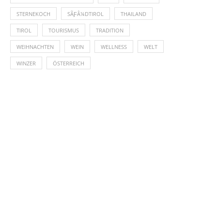
STERNEKOCH
SÃƑÂ¼DTIROL
THAILAND
TIROL
TOURISMUS
TRADITION
WEIHNACHTEN
WEIN
WELLNESS
WELT
WINZER
ÖSTERREICH