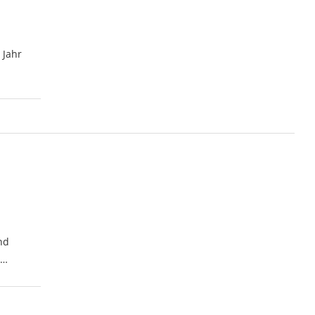
 Jahr
nd
 …