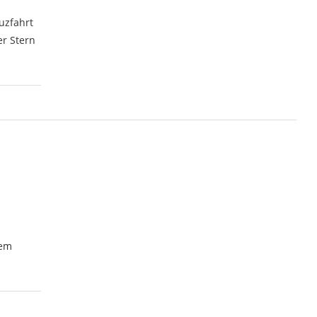
uzfahrt
er Stern
sem