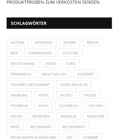
PRODUKTPROBEN ZUM VERKOSTEN SENDEN
SCHLAGWÖRTER
AUSTRIA
AYURVEDA
BAYERN
BERLIN
BIER
CHAMPAGNER
COCKTAIL
DEUTSCHLAND
ESSEN
EURO
FRANKREICH
GAULT-MILLAU
GOURMET
GOURMET-RESTAURANT
GUIDE MICHELIN
HAMBURG
HOTEL
HOTELS
ITALIEN
ITB BERLIN
KOCH
KOCHBUCH
KOCHEN
KÜCHE
MÜNCHEN
MICHELIN
MÜNCHEN
REISE
RESTAURANT
RESTAURANTS
RESTAURANTS IN MÜNCHEN
SEX
SOMMER