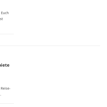
t Euch
st
biete
 Reise-
…