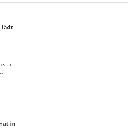
 lädt
n sich
 …
nat in