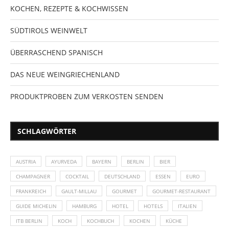
KOCHEN, REZEPTE & KOCHWISSEN
SÜDTIROLS WEINWELT
ÜBERRASCHEND SPANISCH
DAS NEUE WEINGRIECHENLAND
PRODUKTPROBEN ZUM VERKOSTEN SENDEN
SCHLAGWÖRTER
AUSTRIA
AYURVEDA
BAYERN
BERLIN
BIER
CHAMPAGNER
COCKTAIL
DEUTSCHLAND
ESSEN
EURO
FRANKREICH
GAULT-MILLAU
GOURMET
GOURMET-RESTAURANT
GUIDE MICHELIN
HAMBURG
HOTEL
HOTELS
ITALIEN
ITB BERLIN
KOCH
KOCHBUCH
KOCHEN
KÜCHE