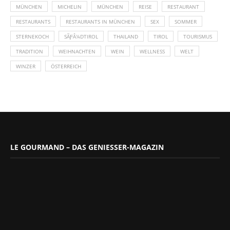
MÜNCHEN
MICHELIN
MÜNCHEN
REISE
RESTAURANT
RESTAURANTS
RESTAURANTS IN MÜNCHEN
SEX
SOMMER
STERNEKOCH
SÃƑÂ¼DTIROL
THAILAND
TIROL
TOURISMUS
TRADITION
WEIHNACHTEN
WEIN
WELLNESS
WELT
WINZER
ÖSTERREICH
LE GOURMAND – DAS GENIESSER-MAGAZIN