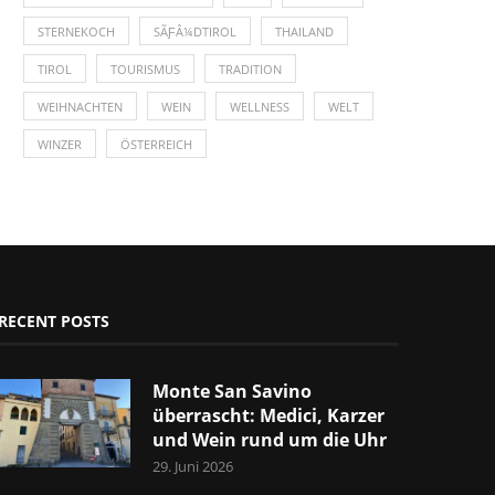
STERNEKOCH
SÃƑÂ¼DTIROL
THAILAND
TIROL
TOURISMUS
TRADITION
WEIHNACHTEN
WEIN
WELLNESS
WELT
WINZER
ÖSTERREICH
RECENT POSTS
Monte San Savino
überrascht: Medici, Karzer
und Wein rund um die Uhr
29. Juni 2026