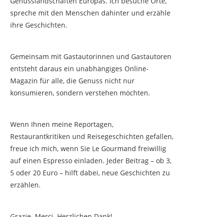
Genusslandschaften Europas. Ich besuche Orte,
spreche mit den Menschen dahinter und erzähle
ihre Geschichten.
Gemeinsam mit Gastautorinnen und Gastautoren
entsteht daraus ein unabhängiges Online-
Magazin für alle, die Genuss nicht nur
konsumieren, sondern verstehen möchten.
Wenn Ihnen meine Reportagen,
Restaurantkritiken und Reisegeschichten gefallen,
freue ich mich, wenn Sie Le Gourmand freiwillig
auf einen Espresso einladen. Jeder Beitrag – ob 3,
5 oder 20 Euro – hilft dabei, neue Geschichten zu
erzählen.
Grazie. Merci. Herzlichen Dank!