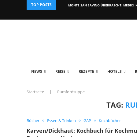
TOP POSTS
MONTE SAN SAVINO ÜBERRASCHT: MEDICI, K
NEWS
REISE
REZEPTE
HOTELS
Startseite
|
Rumfordsuppe
TAG:
RU
Bücher
Essen & Trinken
GAP
Kochbücher
Karven/Dickhaut: Kochbuch für Kochmuf