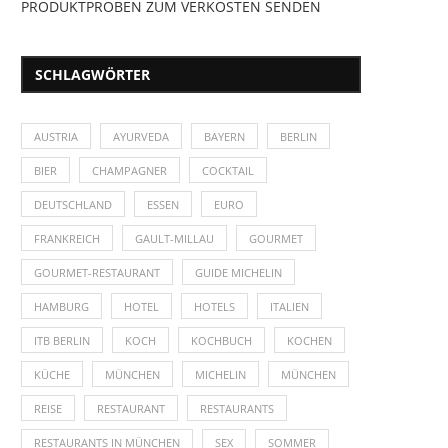
PRODUKTPROBEN ZUM VERKOSTEN SENDEN
SCHLAGWÖRTER
AUSTRIA
AYURVEDA
BAYERN
BERLIN
BIER
CHAMPAGNER
COCKTAIL
DEUTSCHLAND
ESSEN
EURO
FRANKREICH
GAULT-MILLAU
GOURMET
GOURMET-RESTAURANT
GUIDE MICHELIN
HAMBURG
HOTEL
HOTELS
ITALIEN
ITB BERLIN
KOCH
KOCHBUCH
KOCHEN
KÜCHE
MÜNCHEN
MICHELIN
MÜNCHEN
REISE
RESTAURANT
RESTAURANTS
RESTAURANTS IN MÜNCHEN
SEX
SOMMER