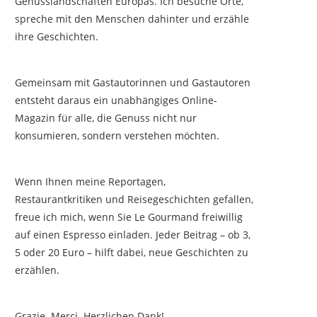
Genusslandschaften Europas. Ich besuche Orte,
spreche mit den Menschen dahinter und erzähle
ihre Geschichten.
Gemeinsam mit Gastautorinnen und Gastautoren
entsteht daraus ein unabhängiges Online-
Magazin für alle, die Genuss nicht nur
konsumieren, sondern verstehen möchten.
Wenn Ihnen meine Reportagen,
Restaurantkritiken und Reisegeschichten gefallen,
freue ich mich, wenn Sie Le Gourmand freiwillig
auf einen Espresso einladen. Jeder Beitrag – ob 3,
5 oder 20 Euro – hilft dabei, neue Geschichten zu
erzählen.
Grazie. Merci. Herzlichen Dank!