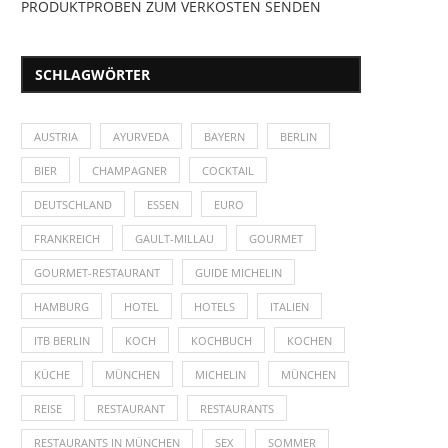
PRODUKTPROBEN ZUM VERKOSTEN SENDEN
SCHLAGWÖRTER
AUSTRIA
AYURVEDA
BAYERN
BERLIN
BIER
CHAMPAGNER
COCKTAIL
DEUTSCHLAND
ESSEN
EURO
FRANKREICH
GAULT-MILLAU
GOURMET
GOURMET-RESTAURANT
GUIDE MICHELIN
HAMBURG
HOTEL
HOTELS
ITALIEN
ITB BERLIN
KOCH
KOCHBUCH
KOCHEN
KÜCHE
MÜNCHEN
MICHELIN
MÜNCHEN
REISE
RESTAURANT
RESTAURANTS
RESTAURANTS IN MÜNCHEN
SEX
SOMMER