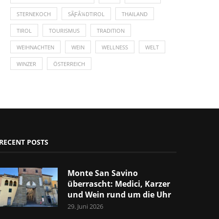
STERNEKOCH
SÃƑÂ¼DTIROL
THAILAND
TIROL
TOURISMUS
TRADITION
WEIHNACHTEN
WEIN
WELLNESS
WELT
WINZER
ÖSTERREICH
RECENT POSTS
Monte San Savino
überrascht: Medici, Karzer
und Wein rund um die Uhr
29. Juni 2026