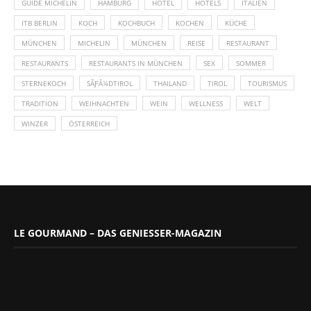
GUIDE MICHELIN
HAMBURG
HOTEL
HOTELS
ITALIEN
ITB BERLIN
KOCH
KOCHBUCH
KOCHEN
KÜCHE
MÜNCHEN
MICHELIN
MÜNCHEN
REISE
RESTAURANT
RESTAURANTS
RESTAURANTS IN MÜNCHEN
SEX
SOMMER
STERNEKOCH
SÃƑÂ¼DTIROL
THAILAND
TIROL
TOURISMUS
TRADITION
WEIHNACHTEN
WEIN
WELLNESS
WELT
WINZER
ÖSTERREICH
LE GOURMAND – DAS GENIESSER-MAGAZIN