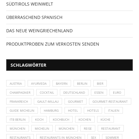
SÜDTIROLS WEINWELT
ÜBERRASCHEND SPANISCH
DAS NEUE WEINGRIECHENLAND
PRODUKTPROBEN ZUM VERKOSTEN SENDEN
SCHLAGWÖRTER
AUSTRIA
AYURVEDA
BAYERN
BERLIN
BIER
CHAMPAGNER
COCKTAIL
DEUTSCHLAND
ESSEN
EURO
FRANKREICH
GAULT-MILLAU
GOURMET
GOURMET-RESTAURANT
GUIDE MICHELIN
HAMBURG
HOTEL
HOTELS
ITALIEN
ITB BERLIN
KOCH
KOCHBUCH
KOCHEN
KÜCHE
MÜNCHEN
MICHELIN
MÜNCHEN
REISE
RESTAURANT
RESTAURANTS
RESTAURANTS IN MÜNCHEN
SEX
SOMMER