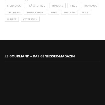
STERNEKOCH
SÃƑÂ¼DTIROL
THAILAND
TIROL
TOURISMUS
TRADITION
WEIHNACHTEN
WEIN
WELLNESS
WELT
WINZER
ÖSTERREICH
LE GOURMAND – DAS GENIESSER-MAGAZIN