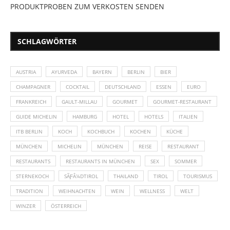
PRODUKTPROBEN ZUM VERKOSTEN SENDEN
SCHLAGWÖRTER
AUSTRIA
AYURVEDA
BAYERN
BERLIN
BIER
CHAMPAGNER
COCKTAIL
DEUTSCHLAND
ESSEN
EURO
FRANKREICH
GAULT-MILLAU
GOURMET
GOURMET-RESTAURANT
GUIDE MICHELIN
HAMBURG
HOTEL
HOTELS
ITALIEN
ITB BERLIN
KOCH
KOCHBUCH
KOCHEN
KÜCHE
MÜNCHEN
MICHELIN
MÜNCHEN
REISE
RESTAURANT
RESTAURANTS
RESTAURANTS IN MÜNCHEN
SEX
SOMMER
STERNEKOCH
SÃƑÂ¼DTIROL
THAILAND
TIROL
TOURISMUS
TRADITION
WEIHNACHTEN
WEIN
WELLNESS
WELT
WINZER
ÖSTERREICH