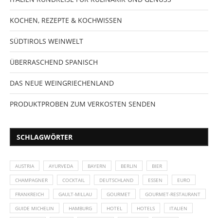
KOCHEN, REZEPTE & KOCHWISSEN
SÜDTIROLS WEINWELT
ÜBERRASCHEND SPANISCH
DAS NEUE WEINGRIECHENLAND
PRODUKTPROBEN ZUM VERKOSTEN SENDEN
SCHLAGWÖRTER
AUSTRIA
AYURVEDA
BAYERN
BERLIN
BIER
CHAMPAGNER
COCKTAIL
DEUTSCHLAND
ESSEN
EURO
FRANKREICH
GAULT-MILLAU
GOURMET
GOURMET-RESTAURANT
GUIDE MICHELIN
HAMBURG
HOTEL
HOTELS
ITALIEN