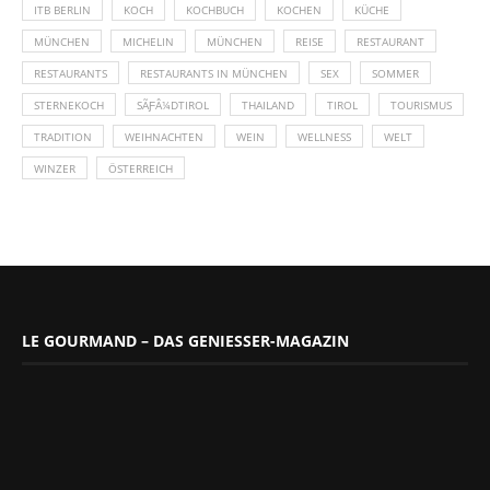
ITB BERLIN
KOCH
KOCHBUCH
KOCHEN
KÜCHE
MÜNCHEN
MICHELIN
MÜNCHEN
REISE
RESTAURANT
RESTAURANTS
RESTAURANTS IN MÜNCHEN
SEX
SOMMER
STERNEKOCH
SÃƑÂ¼DTIROL
THAILAND
TIROL
TOURISMUS
TRADITION
WEIHNACHTEN
WEIN
WELLNESS
WELT
WINZER
ÖSTERREICH
LE GOURMAND – DAS GENIESSER-MAGAZIN