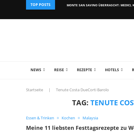
TOP POSTS
MONTE SAN SAVINO ÜBERRASCHT: MEDICI, K
NEWS
REISE
REZEPTE
HOTELS
Startseite
|
Tenute Costa DueCorti Barolo
TAG:
TENUTE CO
Essen & Trinken
Kochen
Malaysia
Meine 11 liebsten Festtagsrezepte zu 