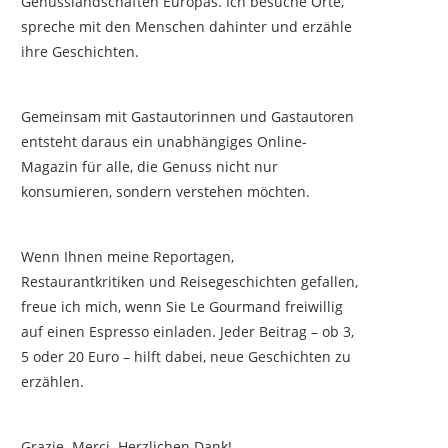
Genusslandschaften Europas. Ich besuche Orte,
spreche mit den Menschen dahinter und erzähle
ihre Geschichten.
Gemeinsam mit Gastautorinnen und Gastautoren
entsteht daraus ein unabhängiges Online-
Magazin für alle, die Genuss nicht nur
konsumieren, sondern verstehen möchten.
Wenn Ihnen meine Reportagen,
Restaurantkritiken und Reisegeschichten gefallen,
freue ich mich, wenn Sie Le Gourmand freiwillig
auf einen Espresso einladen. Jeder Beitrag – ob 3,
5 oder 20 Euro – hilft dabei, neue Geschichten zu
erzählen.
Grazie. Merci. Herzlichen Dank!