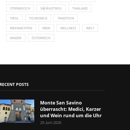
STERNEKOCH
SÃƑÂ¼DTIROL
THAILAND
TIROL
TOURISMUS
TRADITION
WEIHNACHTEN
WEIN
WELLNESS
WELT
WINZER
ÖSTERREICH
RECENT POSTS
Monte San Savino
überrascht: Medici, Karzer
und Wein rund um die Uhr
29. Juni 2026