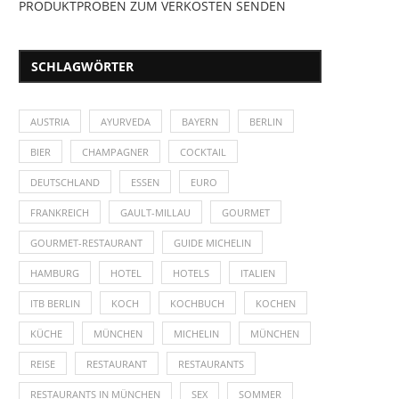
PRODUKTPROBEN ZUM VERKOSTEN SENDEN
SCHLAGWÖRTER
AUSTRIA
AYURVEDA
BAYERN
BERLIN
BIER
CHAMPAGNER
COCKTAIL
DEUTSCHLAND
ESSEN
EURO
FRANKREICH
GAULT-MILLAU
GOURMET
GOURMET-RESTAURANT
GUIDE MICHELIN
HAMBURG
HOTEL
HOTELS
ITALIEN
ITB BERLIN
KOCH
KOCHBUCH
KOCHEN
KÜCHE
MÜNCHEN
MICHELIN
MÜNCHEN
REISE
RESTAURANT
RESTAURANTS
RESTAURANTS IN MÜNCHEN
SEX
SOMMER