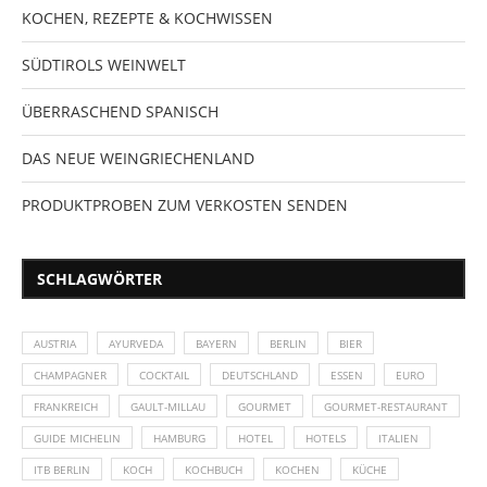
KOCHEN, REZEPTE & KOCHWISSEN
SÜDTIROLS WEINWELT
ÜBERRASCHEND SPANISCH
DAS NEUE WEINGRIECHENLAND
PRODUKTPROBEN ZUM VERKOSTEN SENDEN
SCHLAGWÖRTER
AUSTRIA
AYURVEDA
BAYERN
BERLIN
BIER
CHAMPAGNER
COCKTAIL
DEUTSCHLAND
ESSEN
EURO
FRANKREICH
GAULT-MILLAU
GOURMET
GOURMET-RESTAURANT
GUIDE MICHELIN
HAMBURG
HOTEL
HOTELS
ITALIEN
ITB BERLIN
KOCH
KOCHBUCH
KOCHEN
KÜCHE