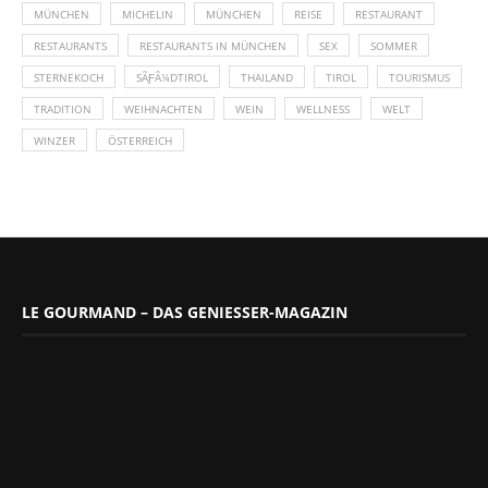
MÜNCHEN
MICHELIN
MÜNCHEN
REISE
RESTAURANT
RESTAURANTS
RESTAURANTS IN MÜNCHEN
SEX
SOMMER
STERNEKOCH
SÃƑÂ¼DTIROL
THAILAND
TIROL
TOURISMUS
TRADITION
WEIHNACHTEN
WEIN
WELLNESS
WELT
WINZER
ÖSTERREICH
LE GOURMAND – DAS GENIESSER-MAGAZIN