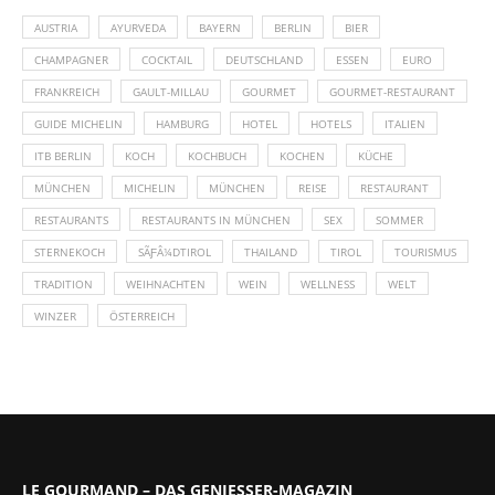
AUSTRIA
AYURVEDA
BAYERN
BERLIN
BIER
CHAMPAGNER
COCKTAIL
DEUTSCHLAND
ESSEN
EURO
FRANKREICH
GAULT-MILLAU
GOURMET
GOURMET-RESTAURANT
GUIDE MICHELIN
HAMBURG
HOTEL
HOTELS
ITALIEN
ITB BERLIN
KOCH
KOCHBUCH
KOCHEN
KÜCHE
MÜNCHEN
MICHELIN
MÜNCHEN
REISE
RESTAURANT
RESTAURANTS
RESTAURANTS IN MÜNCHEN
SEX
SOMMER
STERNEKOCH
SÃƑÂ¼DTIROL
THAILAND
TIROL
TOURISMUS
TRADITION
WEIHNACHTEN
WEIN
WELLNESS
WELT
WINZER
ÖSTERREICH
LE GOURMAND – DAS GENIESSER-MAGAZIN