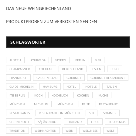
DAS NEUE WEINGRIECHENLAND
PRODUKTPROBEN ZUM VERKOSTEN SENDEN
SCHLAGWÖRTER
AUSTRIA
AYURVEDA
BAYERN
BERLIN
BIER
CHAMPAGNER
COCKTAIL
DEUTSCHLAND
ESSEN
EURO
FRANKREICH
GAULT-MILLAU
GOURMET
GOURMET-RESTAURANT
GUIDE MICHELIN
HAMBURG
HOTEL
HOTELS
ITALIEN
ITB BERLIN
KOCH
KOCHBUCH
KOCHEN
KÜCHE
MÜNCHEN
MICHELIN
MÜNCHEN
REISE
RESTAURANT
RESTAURANTS
RESTAURANTS IN MÜNCHEN
SEX
SOMMER
STERNEKOCH
SÃƑÂ¼DTIROL
THAILAND
TIROL
TOURISMUS
TRADITION
WEIHNACHTEN
WEIN
WELLNESS
WELT