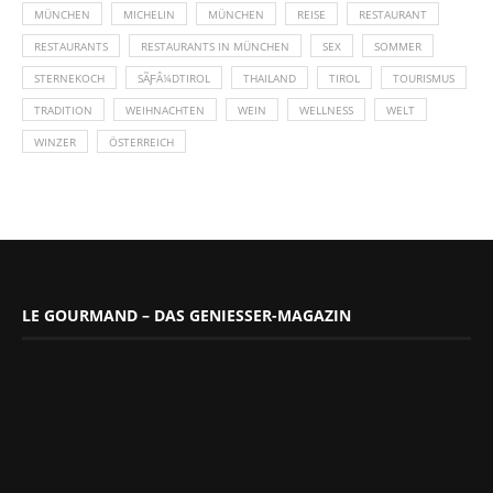
MÜNCHEN
MICHELIN
MÜNCHEN
REISE
RESTAURANT
RESTAURANTS
RESTAURANTS IN MÜNCHEN
SEX
SOMMER
STERNEKOCH
SÃƑÂ¼DTIROL
THAILAND
TIROL
TOURISMUS
TRADITION
WEIHNACHTEN
WEIN
WELLNESS
WELT
WINZER
ÖSTERREICH
LE GOURMAND – DAS GENIESSER-MAGAZIN