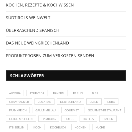
KOCHEN, REZEPTE & KOCHWISSEN
SÜDTIROLS WEINWELT
ÜBERRASCHEND SPANISCH
DAS NEUE WEINGRIECHENLAND
PRODUKTPROBEN ZUM VERKOSTEN SENDEN
SCHLAGWÖRTER
AUSTRIA
AYURVEDA
BAYERN
BERLIN
BIER
CHAMPAGNER
COCKTAIL
DEUTSCHLAND
ESSEN
EURO
FRANKREICH
GAULT-MILLAU
GOURMET
GOURMET-RESTAURANT
GUIDE MICHELIN
HAMBURG
HOTEL
HOTELS
ITALIEN
ITB BERLIN
KOCH
KOCHBUCH
KOCHEN
KÜCHE