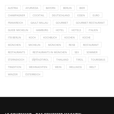
AUSTRIA
AYURVEDA
BAYERN
BERLIN
BIER
CHAMPAGNER
COCKTAIL
DEUTSCHLAND
ESSEN
EURO
FRANKREICH
GAULT-MILLAU
GOURMET
GOURMET-RESTAURANT
GUIDE MICHELIN
HAMBURG
HOTEL
HOTELS
ITALIEN
ITB BERLIN
KOCH
KOCHBUCH
KOCHEN
KÜCHE
MÜNCHEN
MICHELIN
MÜNCHEN
REISE
RESTAURANT
RESTAURANTS
RESTAURANTS IN MÜNCHEN
SEX
SOMMER
STERNEKOCH
SÃƑÂ¼DTIROL
THAILAND
TIROL
TOURISMUS
TRADITION
WEIHNACHTEN
WEIN
WELLNESS
WELT
WINZER
ÖSTERREICH