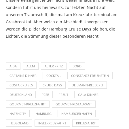
Unsere Reise geht leider nicht weiter hinaus in die Welt,
sondern führt uns heimwärts, zur letzten Nacht auf
unserem Traumschiff, diesmal am Kreuzfahrtterminal am
Grasbrookkai. Aber welch ein Abschied! Unvergessen
werden die Bilder der Hamburg Cruise Days bleiben, die
Lichter, die Stimmung dieser besonderen Nacht!
AIDA
ALLM
ALTER FRITZ
BORD
CAPTAINS DINNER
COCKTAIL
CONSTANZE FREIENSTEIN
COSTA CRUISES
CRUISE DAYS
DEILMANN-REEDEREI
DEUTSCHLAND
FCSE
FREUT
GALA DINNER
GOURMET-KREUZFAHRT
GOURMET-RESTAURANT
HAFENCITY
HAMBURG
HAMBURGER HAFEN
HELGOLAND
INSELKREUZFAHRT
KREUZFAHRT