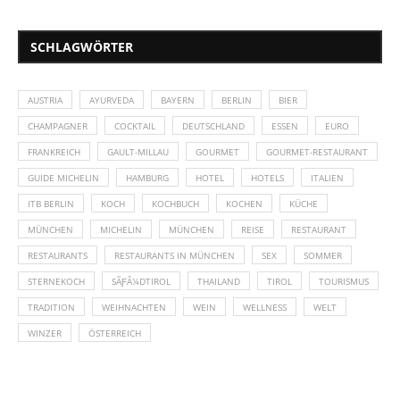
SCHLAGWÖRTER
AUSTRIA
AYURVEDA
BAYERN
BERLIN
BIER
CHAMPAGNER
COCKTAIL
DEUTSCHLAND
ESSEN
EURO
FRANKREICH
GAULT-MILLAU
GOURMET
GOURMET-RESTAURANT
GUIDE MICHELIN
HAMBURG
HOTEL
HOTELS
ITALIEN
ITB BERLIN
KOCH
KOCHBUCH
KOCHEN
KÜCHE
MÜNCHEN
MICHELIN
MÜNCHEN
REISE
RESTAURANT
RESTAURANTS
RESTAURANTS IN MÜNCHEN
SEX
SOMMER
STERNEKOCH
SÃƑÂ¼DTIROL
THAILAND
TIROL
TOURISMUS
TRADITION
WEIHNACHTEN
WEIN
WELLNESS
WELT
WINZER
ÖSTERREICH