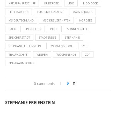
KREUZFAHRTSCHIFF
KURZREISE
LIDO
LIDO DECK
LILLI MARLEEN
LUXUSKREUZFAHRT
MARVIN JONES
MS DEUTSCHLAND
MSC KREUZFAHRTEN
NORDSEE
PACKE
PERFEKTEN
POOL
SONNENBRILLE
SPEICHERSTADT
STÄDTEREISE
STEPHANIE
STEPHANIE FREIENSTEIN
SWIMMINGPOOL
SYLT
TRAUMSCHIFF
WESPEN
WOCHENENDE
ZDF
ZDF-TRAUMSCHIFF
0 comments
0
STEPHANIE FREIENSTEIN