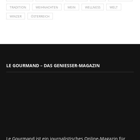
TRADITION
WEIHNACHTEN
WEIN
WELLNESS
WELT
WINZER
ÖSTERREICH
LE GOURMAND – DAS GENIESSER-MAGAZIN
Le Gourmand ist ein journalistisches Online-Magazin für