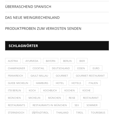
ÜBERRASCHEND SPANISCH
DAS NEUE WEINGRIECHENLAND
PRODUKTPROBEN ZUM VERKOSTEN SENDEN
SCHLAGWÖRTER
AUSTRIA
AYURVEDA
BAYERN
BERLIN
BIER
CHAMPAGNER
COCKTAIL
DEUTSCHLAND
ESSEN
EURO
FRANKREICH
GAULT-MILLAU
GOURMET
GOURMET-RESTAURANT
GUIDE MICHELIN
HAMBURG
HOTEL
HOTELS
ITALIEN
ITB BERLIN
KOCH
KOCHBUCH
KOCHEN
KÜCHE
MÜNCHEN
MICHELIN
MÜNCHEN
REISE
RESTAURANT
RESTAURANTS
RESTAURANTS IN MÜNCHEN
SEX
SOMMER
STERNEKOCH
SÃƑÂ¼DTIROL
THAILAND
TIROL
TOURISMUS