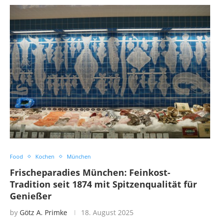
Food
Kochen
München
Frischeparadies München: Feinkost-
Tradition seit 1874 mit Spitzenqualität für
Genießer
by
Götz A. Primke
18. August 2025