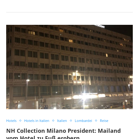
Hotels
Hotels in Italien
Italien
Lombardei
Reise
NH Collection Milano President: Mailand
vom Hotel zu Fuß erobern