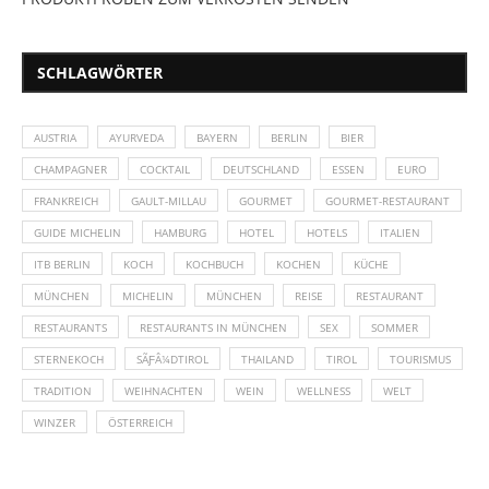
SCHLAGWÖRTER
AUSTRIA
AYURVEDA
BAYERN
BERLIN
BIER
CHAMPAGNER
COCKTAIL
DEUTSCHLAND
ESSEN
EURO
FRANKREICH
GAULT-MILLAU
GOURMET
GOURMET-RESTAURANT
GUIDE MICHELIN
HAMBURG
HOTEL
HOTELS
ITALIEN
ITB BERLIN
KOCH
KOCHBUCH
KOCHEN
KÜCHE
MÜNCHEN
MICHELIN
MÜNCHEN
REISE
RESTAURANT
RESTAURANTS
RESTAURANTS IN MÜNCHEN
SEX
SOMMER
STERNEKOCH
SÃƑÂ¼DTIROL
THAILAND
TIROL
TOURISMUS
TRADITION
WEIHNACHTEN
WEIN
WELLNESS
WELT
WINZER
ÖSTERREICH