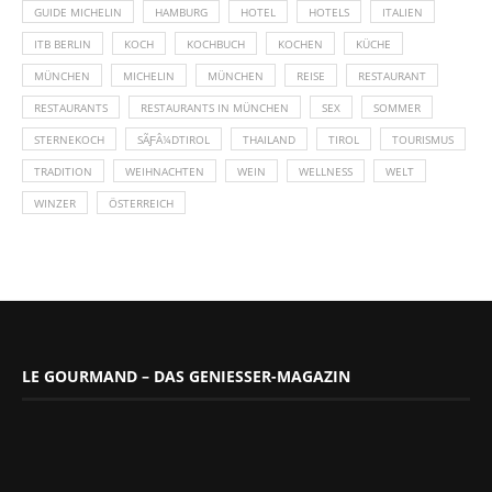
GUIDE MICHELIN
HAMBURG
HOTEL
HOTELS
ITALIEN
ITB BERLIN
KOCH
KOCHBUCH
KOCHEN
KÜCHE
MÜNCHEN
MICHELIN
MÜNCHEN
REISE
RESTAURANT
RESTAURANTS
RESTAURANTS IN MÜNCHEN
SEX
SOMMER
STERNEKOCH
SÃƑÂ¼DTIROL
THAILAND
TIROL
TOURISMUS
TRADITION
WEIHNACHTEN
WEIN
WELLNESS
WELT
WINZER
ÖSTERREICH
LE GOURMAND – DAS GENIESSER-MAGAZIN