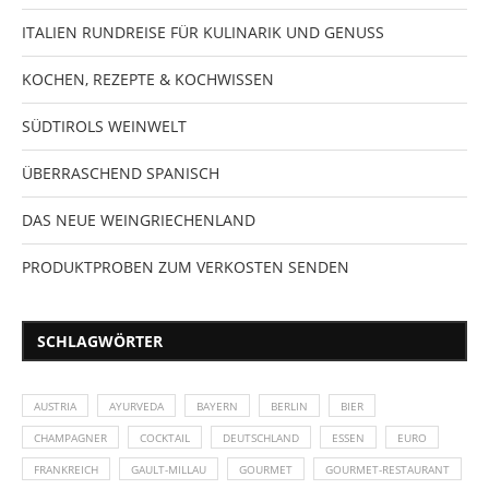
ITALIEN RUNDREISE FÜR KULINARIK UND GENUSS
KOCHEN, REZEPTE & KOCHWISSEN
SÜDTIROLS WEINWELT
ÜBERRASCHEND SPANISCH
DAS NEUE WEINGRIECHENLAND
PRODUKTPROBEN ZUM VERKOSTEN SENDEN
SCHLAGWÖRTER
AUSTRIA
AYURVEDA
BAYERN
BERLIN
BIER
CHAMPAGNER
COCKTAIL
DEUTSCHLAND
ESSEN
EURO
FRANKREICH
GAULT-MILLAU
GOURMET
GOURMET-RESTAURANT