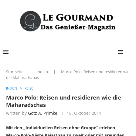
Startseite
|
Indien
|
Marco Polo: Reisen und residieren wie
die Maharadschas
INDIEN
REISE
Marco Polo: Reisen und residieren wie die
Maharadschas
written by
Götz A. Primke
18. Oktober 2011
Mit den „Individuellen Reisen ohne Gruppe“ erleben
Marco-Polo-Gäste Rajasthan zu zweit oder mit Freunden