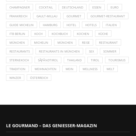
CHAMPAGNER
COCKTAIL
DEUTSCHLAND
ESSEN
EURO
FRANKREICH
GAULT-MILLAU
GOURMET
GOURMET-RESTAURANT
GUIDE MICHELIN
HAMBURG
HOTEL
HOTELS
ITALIEN
ITB BERLIN
KOCH
KOCHBUCH
KOCHEN
KÜCHE
MÜNCHEN
MICHELIN
MÜNCHEN
REISE
RESTAURANT
RESTAURANTS
RESTAURANTS IN MÜNCHEN
SEX
SOMMER
STERNEKOCH
SÃƑÂ¼DTIROL
THAILAND
TIROL
TOURISMUS
TRADITION
WEIHNACHTEN
WEIN
WELLNESS
WELT
WINZER
ÖSTERREICH
LE GOURMAND – DAS GENIESSER-MAGAZIN