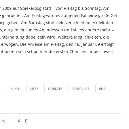
r 2009 auf Spiekeroog statt – von Freitag bis Sonntag. Am
 gearbeitet. Am Freitag wird es auf jeden Fall eine große Get-
oog geben. Am Samstag sind viele verschiedene Aktivitäten –
urs, ein gemeinsames Abendessen und vieles andere mehr –
nterhaltung dabei sein wird. Weitere Möglichkeiten, die
 erwogen. Die Anreise am Freitag, den 16. Januar 09 erfolgt
icht bieten sich schon hier die ersten Chancen, unbeschwert
L
KAMIN
LIEBE
NORDSEE
PORTAL DE
REIZ
nts
0