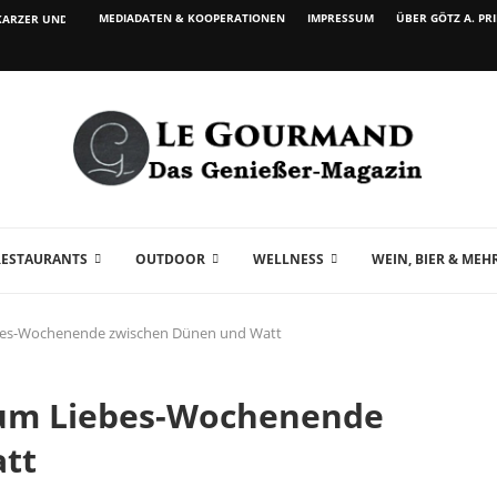
MEDIADATEN & KOOPERATIONEN
IMPRESSUM
ÜBER GÖTZ A. PR
ARZER UND WEIN...
RESTAURANTS
OUTDOOR
WELLNESS
WEIN, BIER & MEH
iebes-Wochenende zwischen Dünen und Watt
 zum Liebes-Wochenende
tt