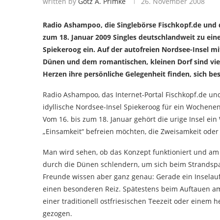
written by
Götz A. Primke
26. November 2008
Radio Ashampoo, die Singlebörse Fischkopf.de und 
zum 18. Januar 2009 Singles deutschlandweit zu e
Spiekeroog ein. Auf der autofreien Nordsee-Insel m
Dünen und dem romantischen, kleinen Dorf sind vie
Herzen ihre persönliche Gelegenheit finden, sich be
Radio Ashampoo, das Internet-Portal Fischkopf.de und
idyllische Nordsee-Insel Spiekeroog für ein Wochenend
Vom 16. bis zum 18. Januar gehört die urige Insel ein
„Einsamkeit“ befreien möchten, die Zweisamkeit ode
Man wird sehen, ob das Konzept funktioniert und am 
durch die Dünen schlendern, um sich beim Strandsp
Freunde wissen aber ganz genau: Gerade ein Inselaufe
einen besonderen Reiz. Spätestens beim Auftauen am
einer traditionell ostfriesischen Teezeit oder einem
gezogen.