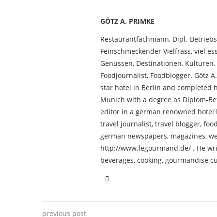
GÖTZ A. PRIMKE
Restaurantfachmann, Dipl.-Betriebs
Feinschmeckender Vielfrass, viel 
Genüssen, Destinationen, Kulturen, 
Foodjournalist, Foodblogger. Götz A
star hotel in Berlin and completed h
Munich with a degree as Diplom-Bet
editor in a german renowned hotel b
travel journalist, travel blogger, fo
german newspapers, magazines, we
http://www.legourmand.de/ . He write
beverages, cooking, gourmandise cu
previous post