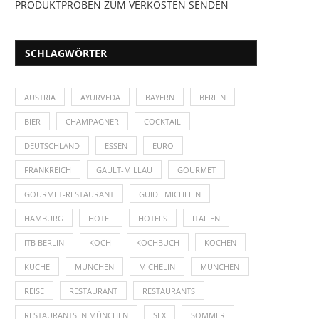
PRODUKTPROBEN ZUM VERKOSTEN SENDEN
SCHLAGWÖRTER
AUSTRIA
AYURVEDA
BAYERN
BERLIN
BIER
CHAMPAGNER
COCKTAIL
DEUTSCHLAND
ESSEN
EURO
FRANKREICH
GAULT-MILLAU
GOURMET
GOURMET-RESTAURANT
GUIDE MICHELIN
HAMBURG
HOTEL
HOTELS
ITALIEN
ITB BERLIN
KOCH
KOCHBUCH
KOCHEN
KÜCHE
MÜNCHEN
MICHELIN
MÜNCHEN
REISE
RESTAURANT
RESTAURANTS
RESTAURANTS IN MÜNCHEN
SEX
SOMMER