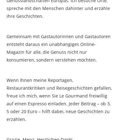
Genusslandschaften Europas. Ich besuche Orte,
spreche mit den Menschen dahinter und erzähle
ihre Geschichten.
Gemeinsam mit Gastautorinnen und Gastautoren
entsteht daraus ein unabhängiges Online-
Magazin für alle, die Genuss nicht nur
konsumieren, sondern verstehen möchten.
Wenn Ihnen meine Reportagen,
Restaurantkritiken und Reisegeschichten gefallen,
freue ich mich, wenn Sie Le Gourmand freiwillig
auf einen Espresso einladen. Jeder Beitrag – ob 3,
5 oder 20 Euro – hilft dabei, neue Geschichten zu
erzählen.
Grazie. Merci. Herzlichen Dank!