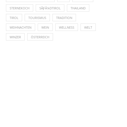
STERNEKOCH
SÃƑÂ¼DTIROL
THAILAND
TIROL
TOURISMUS
TRADITION
WEIHNACHTEN
WEIN
WELLNESS
WELT
WINZER
ÖSTERREICH