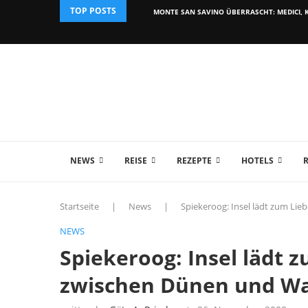
TOP POSTS
MONTE SAN SAVINO ÜBERRASCHT: MEDICI, K
NEWS
REISE
REZEPTE
HOTELS
Startseite
|
News
|
Spiekeroog: Insel lädt zum L
NEWS
Spiekeroog: Insel lädt
zwischen Dünen und Wa