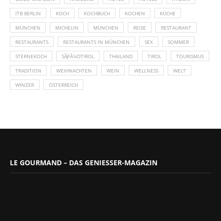
ITB BERLIN
KOCH
KOCHBUCH
KOCHEN
KÜCHE
MÜNCHEN
MICHELIN
MÜNCHEN
REISE
RESTAURANT
RESTAURANTS
RESTAURANTS IN MÜNCHEN
SEX
SOMMER
STERNEKOCH
SÃƑÂ¼DTIROL
THAILAND
TIROL
TOURISMUS
TRADITION
WEIHNACHTEN
WEIN
WELLNESS
WELT
WINZER
ÖSTERREICH
LE GOURMAND – DAS GENIESSER-MAGAZIN