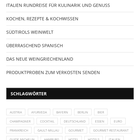
ITALIEN RUNDREISE FÜR KULINARIK UND GENUSS
KOCHEN, REZEPTE & KOCHWISSEN
SÜDTIROLS WEINWELT
ÜBERRASCHEND SPANISCH
DAS NEUE WEINGRIECHENLAND
PRODUKTPROBEN ZUM VERKOSTEN SENDEN
SCHLAGWÖRTER
AUSTRIA
AYURVEDA
BAYERN
BERLIN
BIER
CHAMPAGNER
COCKTAIL
DEUTSCHLAND
ESSEN
EURO
FRANKREICH
GAULT-MILLAU
GOURMET
GOURMET-RESTAURANT
GUIDE MICHELIN
HAMBURG
HOTEL
HOTELS
ITALIEN